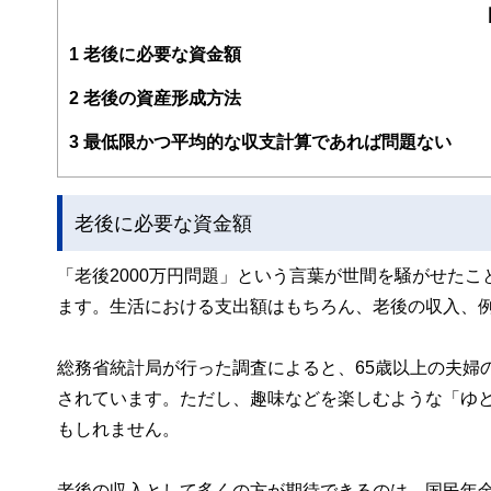
編集部のメンバーは、ファイナンシャルプランナーの資格
案から記事掲載まですべての工程に関わることで、読者目
1
老後に必要な資金額
FinancialFieldの特徴は、ファイナンシャルプラ
2
老後の資産形成方法
ー、公認会計士、社会保険労務士、行政書士、投資アナリ
え、むずかしく感じられる年金や税金、相続、保険、ロー
3
最低限かつ平均的な収支計算であれば問題ない
このように編集経験豊富なメンバーと金融や経済に精通し
と、読み応えのあるコンテンツと確かな情報発信を実現し
老後に必要な資金額
私たちは、快適でより良い生活のアイデアを提供するお金
「老後2000万円問題」という言葉が世間を騒がせた
ます。生活における支出額はもちろん、老後の収入、
総務省統計局が行った調査によると、65歳以上の夫婦の
されています。ただし、趣味などを楽しむような「ゆ
もしれません。
老後の収入として多くの方が期待できるのは、国民年