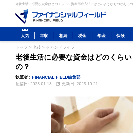
老後生活に必要な資金はどのくらい？資産形成方法にはどのようなものがあるの？
人気
年収
相続
税金
年金
保険
トップ
>
老後
>
セカンドライフ
老後生活に必要な資金はどのくらい
の？
執筆者 :
FINANCIAL FIELD編集部
配信日:
2025.01.18
更新日:
2025.10.21