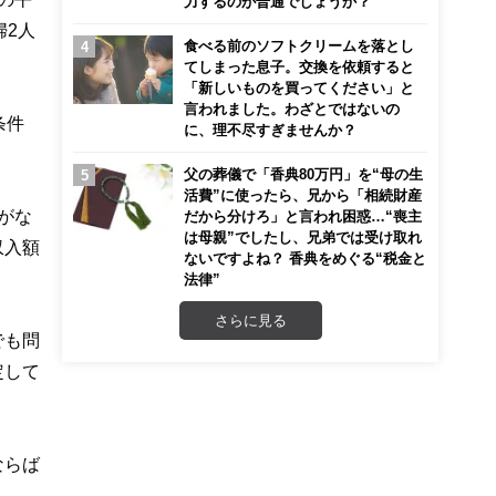
力するのが普通でしょうか？
婦2人
食べる前のソフトクリームを落とし
てしまった息子。交換を依頼すると
「新しいものを買ってください」と
言われました。わざとではないの
条件
に、理不尽すぎませんか？
父の葬儀で「香典80万円」を“母の生
活費”に使ったら、兄から「相続財産
がな
だから分けろ」と言われ困惑…“喪主
は母親”でしたし、兄弟では受け取れ
収入額
ないですよね？ 香典をめぐる“税金と
法律”
さらに見る
でも問
定して
ならば