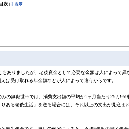
目次
[
非表示
]
取得者を中心に「お金や暮らし」に関する書籍・雑誌の編集経験者で構成され、企
線のコンテンツを追求しています。
ンナー、弁護士、税理士、宅地建物取引士、相続診断士、住宅ローンアドバイザー、DCプラ
スト、キャリアコンサルタントなど150名以上の有資格者を執筆者・監修者として
ンなどの話をわかりやすく発信している点です。
た執筆者・監修者による執筆体制を築くことで、内容のわかりやすさはもちろんの
ています。
のコンシェルジュを目指します。
こともありましたが、老後資金として必要な金額は人によって異
例えば受け取れる年金額などが人によって違うからです。
みの無職世帯では、消費支出額の平均が1ヶ月当たり25万959
とりある老後生活」を送る場合には、それ以上の支出が見込ま
金と厚生年金です。厚生労働省によると、令和5年度の国民年金