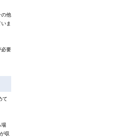
その他
ていま
が必要
めて
る場
が収