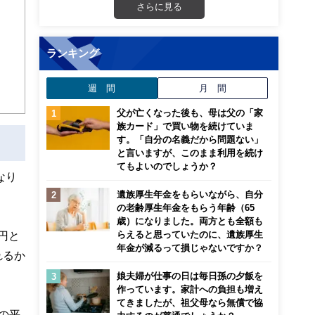
さらに見る
画立
ランキング
ンナ
迎
週 間
月 間
こ
父が亡くなった後も、母は父の「家
族カード」で買い物を続けていま
す。「自分の名義だから問題ない」
と言いますが、このまま利用を続け
てもよいのでしょうか？
なり
遺族厚生年金をもらいながら、自分
の老齢厚生年金をもらう年齢（65
歳）になりました。両方とも全額も
らえると思っていたのに、遺族厚生
円と
年金が減るって損じゃないですか？
れるか
娘夫婦が仕事の日は毎日孫の夕飯を
作っています。家計への負担も増え
てきましたが、祖父母なら無償で協
の平