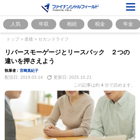
人気
年収
相続
税金
年金
トップ
>
老後
>
セカンドライフ
リバースモーゲージとリースバック ２つの
違いを押さえよう
執筆者 :
宮﨑真紀子
配信日:
2019.03.14
更新日:
2025.10.21
この記事は約
4
分で読めます。