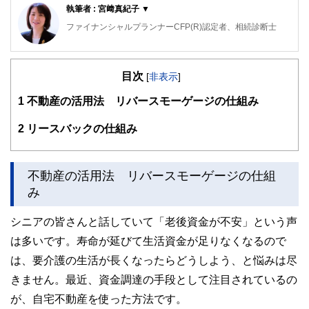
執筆者 : 宮﨑真紀子 ▼
ファイナンシャルプランナーCFP(R)認定者、相続診断士
大阪府出身。同志社大学経済学部卒業後、５年間繊維メーカ
ーに勤務。
目次
その後、派遣社員として数社の金融機関を経てFPとして独
[
非表示
]
立。
1
不動産の活用法 リバースモーゲージの仕組み
大きな心配事はもちろん、ちょっとした不安でも「お金」に
関することは相談しづらい・・・。
そんな時気軽に相談できる存在でありたい～というポリシー
2
リースバックの仕組み
のもと、
個別相談・セミナー講師・執筆活動を展開中。
新聞・テレビ等のメディアにもフィールドを広げている。
不動産の活用法 リバースモーゲージの仕組
ライフプランに応じた家計のスリム化・健全化を通じて、夢
を形にするお手伝いを目指しています。
み
シニアの皆さんと話していて「老後資金が不安」という声
は多いです。寿命が延びて生活資金が足りなくなるので
は、要介護の生活が長くなったらどうしよう、と悩みは尽
きません。最近、資金調達の手段として注目されているの
が、自宅不動産を使った方法です。