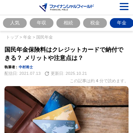
人気
年収
相続
税金
年金
トップ
>
年金
>
国民年金
国民年金保険料はクレジットカードで納付で
きる？ メリットや注意点は？
執筆者 :
中村将士
配信日:
2021.07.13
更新日:
2025.10.21
この記事は約
4
分で読めます。