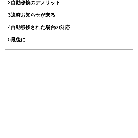
2
自動移換のデメリット
3
適時お知らせが来る
4
自動移換された場合の対応
5
最後に