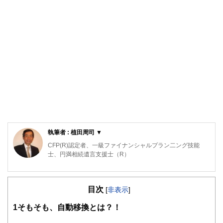
執筆者 : 植田周司 ▼
CFP(R)認定者、一級ファイナンシャルプラン二ング技能
士、円満相続遺言支援士（R）
外資系IT企業を経て、FPとして「PCとFPオフィス植田」を
起業。独立系のFPとして常に相談者の利益と希望を最優先
目次
に考え、ライフプランをご提案します。
[
非表示
]
お客様に「相談して良かった」と言っていただけるよう、
1
そもそも、自動移換とは？！
日々努力しています。