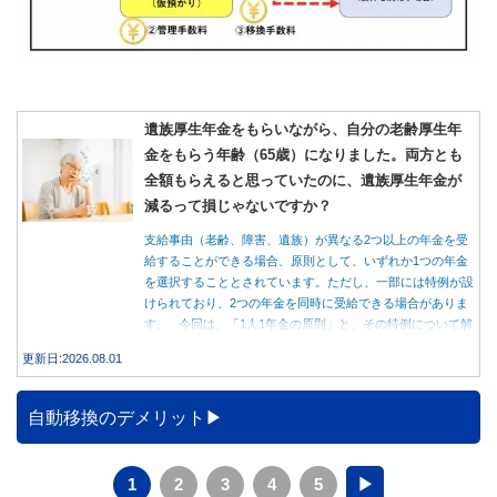
遺族厚生年金をもらいながら、自分の老齢厚生年
金をもらう年齢（65歳）になりました。両方とも
全額もらえると思っていたのに、遺族厚生年金が
減るって損じゃないですか？
支給事由（老齢、障害、遺族）が異なる2つ以上の年金を受
給することができる場合、原則として、いずれか1つの年金
を選択することとされています。ただし、一部には特例が設
けられており、2つの年金を同時に受給できる場合がありま
す。 今回は、「1人1年金の原則」と、その特例について解
説します。
更新日:2026.08.01
自動移換のデメリット
1
2
3
4
5
▶