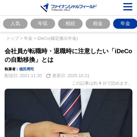
人気
年収
相続
税金
年金
トップ
>
年金
>
iDeCo(確定拠出年金)
会社員が転職時・退職時に注意したい「iDeCo
の自動移換」とは
執筆者 :
植田周司
配信日:
2021.11.30
更新日:
2025.10.21
この記事は約
4
分で読めます。