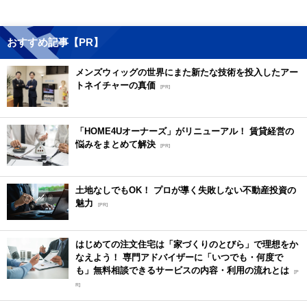
おすすめ記事【PR】
メンズウィッグの世界にまた新たな技術を投入したアー
トネイチャーの真価
[PR]
「HOME4Uオーナーズ」がリニューアル！ 賃貸経営の
悩みをまとめて解決
[PR]
土地なしでもOK！ プロが導く失敗しない不動産投資の
魅力
[PR]
はじめての注文住宅は「家づくりのとびら」で理想をか
なえよう！ 専門アドバイザーに「いつでも・何度で
も」無料相談できるサービスの内容・利用の流れとは
[P
R]