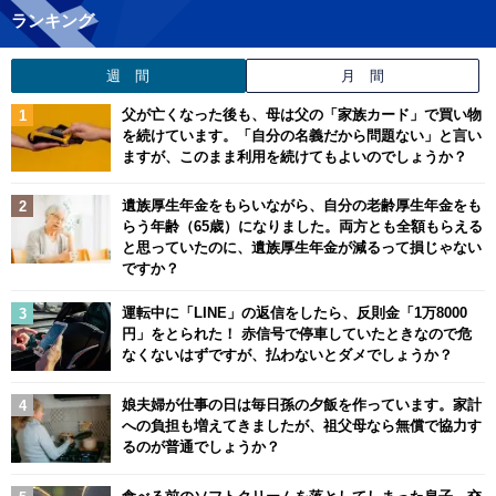
ランキング
週 間
月 間
父が亡くなった後も、母は父の「家族カード」で買い物
を続けています。「自分の名義だから問題ない」と言い
ますが、このまま利用を続けてもよいのでしょうか？
遺族厚生年金をもらいながら、自分の老齢厚生年金をも
らう年齢（65歳）になりました。両方とも全額もらえる
と思っていたのに、遺族厚生年金が減るって損じゃない
ですか？
運転中に「LINE」の返信をしたら、反則金「1万8000
円」をとられた！ 赤信号で停車していたときなので危
なくないはずですが、払わないとダメでしょうか？
娘夫婦が仕事の日は毎日孫の夕飯を作っています。家計
への負担も増えてきましたが、祖父母なら無償で協力す
るのが普通でしょうか？
食べる前のソフトクリームを落としてしまった息子。交