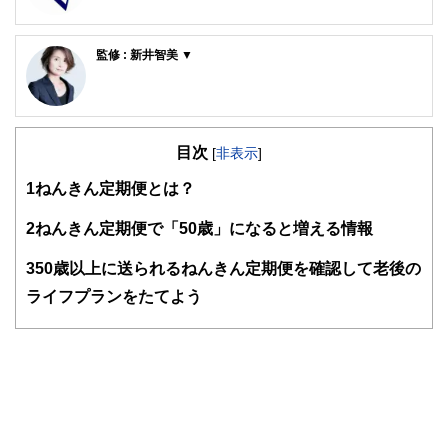
FinancialField編集部は、金融、経済に関する記事を、日々
の暮らしにどのような影響を与えるかという視点で、お金の
監修 : 新井智美 ▼
知識がない方でも理解できるようわかりやすく発信していま
す。
新井智美/トータルマネーコンサルタント
公式サイト：
https://marron-financial.com/
編集部のメンバーは、ファイナンシャルプランナーの資格取
（保有資格）
得者を中心に「お金や暮らし」に関する書籍・雑誌の編集経
・１級ファイナンシャル・プランニング技能士
験者で構成され、企画立案から記事掲載まですべての工程に
目次
[
非表示
]
・CFP®
関わることで、読者目線のコンテンツを追求しています。
・DC(確定拠出年金)プランナー
1
ねんきん定期便とは？
・住宅ローンアドバイザー
FinancialFieldの特徴は、ファイナンシャルプランナー、弁
・証券外務員
護士、税理士、宅地建物取引士、相続診断士、住宅ローンア
2
ねんきん定期便で「50歳」になると増える情報
マネーコンサルタントとしての個人向け相談、NISA・
ドバイザー、DCプランナー、公認会計士、社会保険労務
iDeCoをはじめとした運用にまつわ
士、行政書士、投資アナリスト、キャリアコンサルタントな
3
50歳以上に送られるねんきん定期便を確認して老後の
るセミナー講師のほか、金融メディアへの執筆および監修に
ど150名以上の有資格者を執筆者・監修者として迎え、むず
携わっている。現在年間200本
かしく感じられる年金や税金、相続、保険、ローンなどの話
ライフプランをたてよう
以上の執筆・監修をこなしており、これまでの執筆・監修実
をわかりやすく発信している点です。
績は3,500本を超える。
このように編集経験豊富なメンバーと金融や経済に精通した
執筆者・監修者による執筆体制を築くことで、内容のわかり
やすさはもちろんのこと、読み応えのあるコンテンツと確か
な情報発信を実現しています。
私たちは、快適でより良い生活のアイデアを提供するお金の
コンシェルジュを目指します。