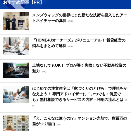
おすすめ記事【PR】
メンズウィッグの世界にまた新たな技術を投入したアー
トネイチャーの真価
[PR]
「HOME4Uオーナーズ」がリニューアル！ 賃貸経営の
悩みをまとめて解決
[PR]
土地なしでもOK！ プロが導く失敗しない不動産投資の
魅力
[PR]
はじめての注文住宅は「家づくりのとびら」で理想をか
なえよう！ 専門アドバイザーに「いつでも・何度で
も」無料相談できるサービスの内容・利用の流れとは
[P
R]
「え、こんなに違うの!?」マンション売却で、数百万の
差がつく理由
[PR]