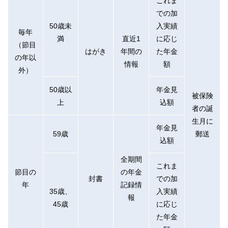
これま
での加
50歳未
入実績
毎年
満
直近1
に応じ
（節目
はがき
年間の
た年金
の年以
情報
額
外）
50歳以
年金見
被保険
上
込額
者の誕
生月に
年金見
59歳
郵送
込額
全期間
これま
節目の
の年金
封書
での加
年
記録情
35歳、
入実績
報
45歳
に応じ
た年金