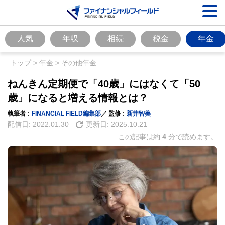
人気
年収
相続
税金
年金
トップ
>
年金
>
その他年金
ねんきん定期便で「40歳」にはなくて「50
歳」になると増える情報とは？
執筆者 :
FINANCIAL FIELD編集部
／ 監修 :
新井智美
配信日:
2022.01.30
更新日:
2025.10.21
この記事は約
4
分で読めます。