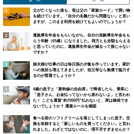
父が亡くなった後も、母は父の「家族カード」で買い物
を続けています。「自分の名義だから問題ない」と言い
ますが、このまま利用を続けてもよいのでしょうか？
遺族厚生年金をもらいながら、自分の老齢厚生年金をも
らう年齢（65歳）になりました。両方とも全額もらえる
と思っていたのに、遺族厚生年金が減るって損じゃない
ですか？
娘夫婦が仕事の日は毎日孫の夕飯を作っています。家計
への負担も増えてきましたが、祖父母なら無償で協力す
るのが普通でしょうか？
4歳の息子と「新幹線の自由席」で帰省したら、乗客に
「息子さん、お金払ってないから座れないよ」と言われ
た！ こども運賃“約7000円”払わないと、席は確保でき
ないでしょうか？ 運賃ルールを確認
食べる前のソフトクリームを落としてしまった息子。交
換を依頼すると「新しいものを買ってください」と言わ
れました。わざとではないのに、理不尽すぎませんか？