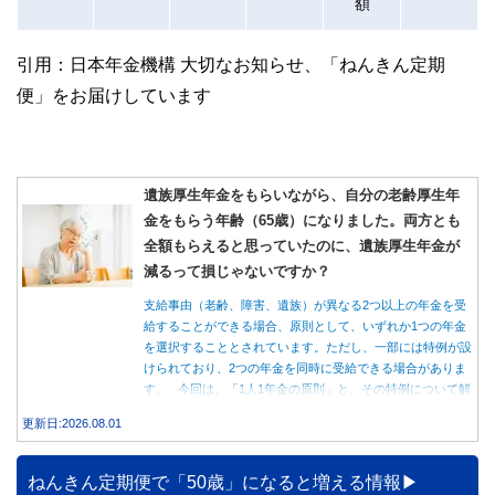
額
引用：日本年金機構 大切なお知らせ、「ねんきん定期
便」をお届けしています
遺族厚生年金をもらいながら、自分の老齢厚生年
金をもらう年齢（65歳）になりました。両方とも
全額もらえると思っていたのに、遺族厚生年金が
減るって損じゃないですか？
支給事由（老齢、障害、遺族）が異なる2つ以上の年金を受
給することができる場合、原則として、いずれか1つの年金
を選択することとされています。ただし、一部には特例が設
けられており、2つの年金を同時に受給できる場合がありま
す。 今回は、「1人1年金の原則」と、その特例について解
説します。
更新日:2026.08.01
ねんきん定期便で「50歳」になると増える情報