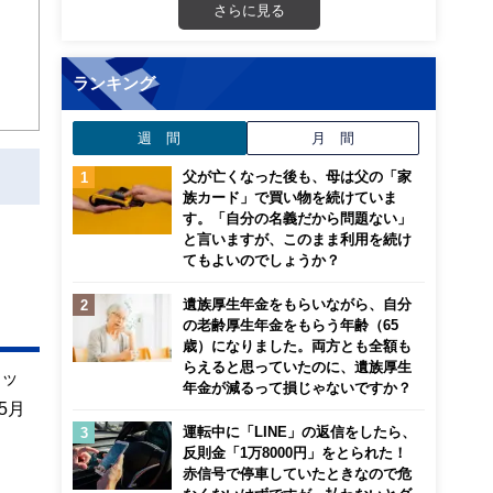
さらに見る
ランキング
週 間
月 間
父が亡くなった後も、母は父の「家
族カード」で買い物を続けていま
す。「自分の名義だから問題ない」
と言いますが、このまま利用を続け
てもよいのでしょうか？
遺族厚生年金をもらいながら、自分
の老齢厚生年金をもらう年齢（65
歳）になりました。両方とも全額も
らえると思っていたのに、遺族厚生
ネッ
年金が減るって損じゃないですか？
5月
運転中に「LINE」の返信をしたら、
反則金「1万8000円」をとられた！
赤信号で停車していたときなので危