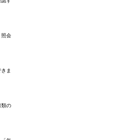
確認す
、照会
できま
書類の