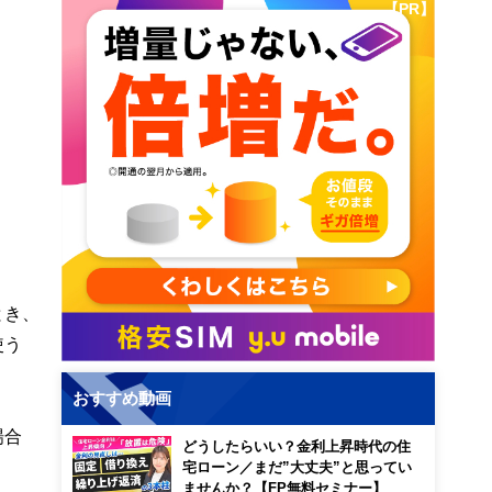
【PR】
とき、
使う
おすすめ動画
場合
どうしたらいい？金利上昇時代の住
宅ローン／まだ”大丈夫”と思ってい
ませんか？【FP無料セミナー】