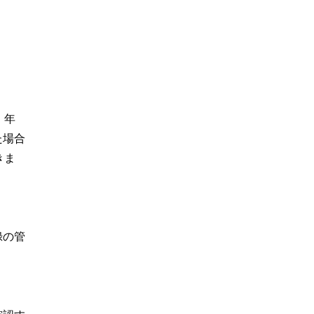
、年
た場合
きま
録の管