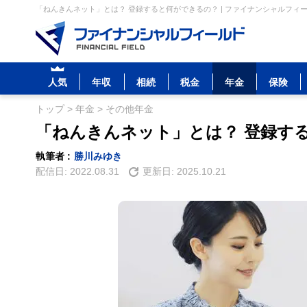
「ねんきんネット」とは？ 登録すると何ができるの？ | ファイナンシャルフィ
人気
年収
相続
税金
年金
保険
トップ
>
年金
>
その他年金
「ねんきんネット」とは？ 登録す
執筆者 :
勝川みゆき
配信日:
2022.08.31
更新日:
2025.10.21