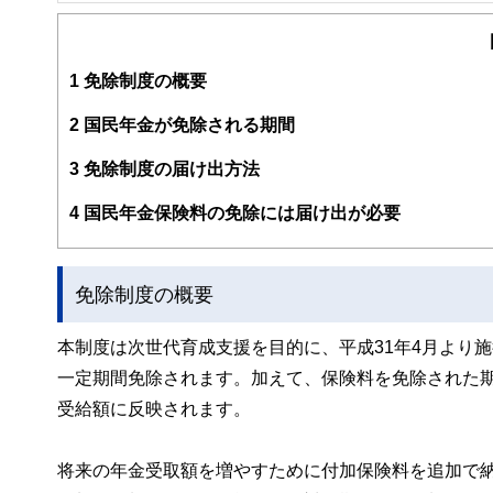
FinancialField編集部は、金融、経済に関する記
るようわかりやすく発信しています。
編集部のメンバーは、ファイナンシャルプランナーの資格
案から記事掲載まですべての工程に関わることで、読者目
1
免除制度の概要
FinancialFieldの特徴は、ファイナンシャルプラ
2
国民年金が免除される期間
ー、公認会計士、社会保険労務士、行政書士、投資アナリ
え、むずかしく感じられる年金や税金、相続、保険、ロー
3
免除制度の届け出方法
このように編集経験豊富なメンバーと金融や経済に精通し
4
国民年金保険料の免除には届け出が必要
と、読み応えのあるコンテンツと確かな情報発信を実現し
私たちは、快適でより良い生活のアイデアを提供するお金
免除制度の概要
本制度は次世代育成支援を目的に、平成31年4月より
一定期間免除されます。加えて、保険料を免除された
受給額に反映されます。
将来の年金受取額を増やすために付加保険料を追加で