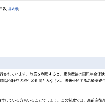
事を、日々の暮らしにどのような影響を与えるかという視点で、お金の知識がない方でも理
目次
[
非表示
]
取得者を中心に「お金や暮らし」に関する書籍・雑誌の編集経験者で構成され、企
線のコンテンツを追求しています。
ンナー、弁護士、税理士、宅地建物取引士、相続診断士、住宅ローンアドバイザー、DCプラ
スト、キャリアコンサルタントなど150名以上の有資格者を執筆者・監修者として
ンなどの話をわかりやすく発信している点です。
た執筆者・監修者による執筆体制を築くことで、内容のわかりやすさはもちろんの
ています。
のコンシェルジュを目指します。
施行されています。制度を利用すると、産前産後の国民年金保険
期間は保険料の納付済期間とみなされ、将来受給する老齢基礎
納付している方もいることでしょう。この制度では、産前産後