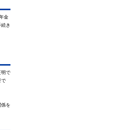
年金
手続き
証明で
要で
関係を