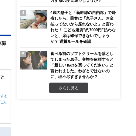
力するのが普通でしょうか？
4歳の息子と「新幹線の自由席」で帰
省したら、乗客に「息子さん、お金
払ってないから座れないよ」と言わ
れた！ こども運賃“約7000円”払わな
いと、席は確保できないでしょう
か？ 運賃ルールを確認
無職
食べる前のソフトクリームを落とし
てしまった息子。交換を依頼すると
「新しいものを買ってください」と
言われました。わざとではないの
方と
に、理不尽すぎませんか？
さらに見る
択する
1人