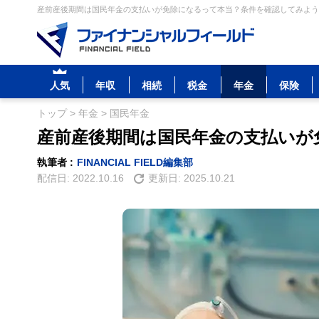
産前産後期間は国民年金の支払いが免除になるって本当？条件を確認してみよう 
人気
年収
相続
税金
年金
保険
トップ
>
年金
>
国民年金
産前産後期間は国民年金の支払いが
執筆者 :
FINANCIAL FIELD編集部
配信日:
2022.10.16
更新日:
2025.10.21