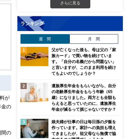
解でき
さらに見る
画立
ランキング
ンナ
迎
週 間
月 間
父が亡くなった後も、母は父の「家
こ
族カード」で買い物を続けていま
す。「自分の名義だから問題ない」
と言いますが、このまま利用を続け
てもよいのでしょうか？
遺族厚生年金をもらいながら、自分
の老齢厚生年金をもらう年齢（65
料が
歳）になりました。両方とも全額も
らえると思っていたのに、遺族厚生
年金の
年金が減るって損じゃないですか？
娘夫婦が仕事の日は毎日孫の夕飯を
作っています。家計への負担も増え
期間の
てきましたが、祖父母なら無償で協