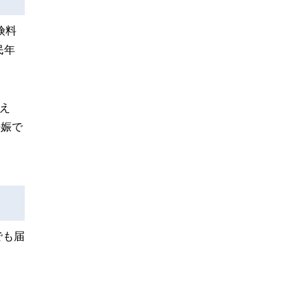
険料
民年
え
妊娠で
でも届