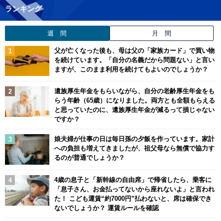
ランキング
週 間
月 間
父が亡くなった後も、母は父の「家族カード」で買い物
を続けています。「自分の名義だから問題ない」と言い
ますが、このまま利用を続けてもよいのでしょうか？
遺族厚生年金をもらいながら、自分の老齢厚生年金をも
らう年齢（65歳）になりました。両方とも全額もらえる
と思っていたのに、遺族厚生年金が減るって損じゃない
ですか？
娘夫婦が仕事の日は毎日孫の夕飯を作っています。家計
への負担も増えてきましたが、祖父母なら無償で協力す
るのが普通でしょうか？
4歳の息子と「新幹線の自由席」で帰省したら、乗客に
「息子さん、お金払ってないから座れないよ」と言われ
た！ こども運賃“約7000円”払わないと、席は確保でき
ないでしょうか？ 運賃ルールを確認