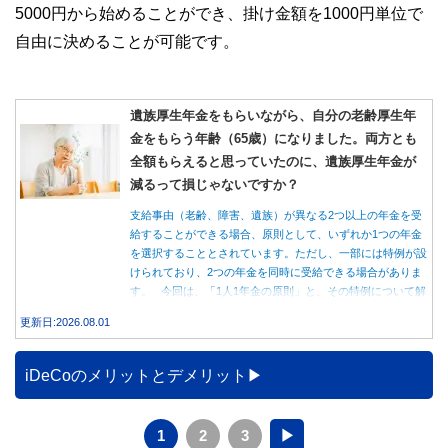
5000円から始めることができ、掛け金額を1000円単位で
自由に決めることが可能です。
遺族厚生年金をもらいながら、自分の老齢厚生年
金をもらう年齢（65歳）になりました。両方とも
全額もらえると思っていたのに、遺族厚生年金が
減るって損じゃないですか？
支給事由（老齢、障害、遺族）が異なる2つ以上の年金を受
給することができる場合、原則として、いずれか1つの年金
を選択することとされています。ただし、一部には特例が設
けられており、2つの年金を同時に受給できる場合がありま
す。 今回は、「1人1年金の原則」と、その特例について解
説します。
更新日:2026.08.01
iDeCoのメリットとデメリット
1
2
3
▶