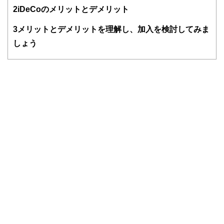
得者を中心に「お金や暮らし」に関する書籍・雑誌の編集経
2
iDeCoのメリットとデメリット
験者で構成され、企画立案から記事掲載まですべての工程に
関わることで、読者目線のコンテンツを追求しています。
3
メリットとデメリットを理解し、加入を検討してみま
FinancialFieldの特徴は、ファイナンシャルプランナー、弁
しょう
護士、税理士、宅地建物取引士、相続診断士、住宅ローンア
ドバイザー、DCプランナー、公認会計士、社会保険労務
士、行政書士、投資アナリスト、キャリアコンサルタントな
ど150名以上の有資格者を執筆者・監修者として迎え、むず
かしく感じられる年金や税金、相続、保険、ローンなどの話
をわかりやすく発信している点です。
このように編集経験豊富なメンバーと金融や経済に精通した
執筆者・監修者による執筆体制を築くことで、内容のわかり
やすさはもちろんのこと、読み応えのあるコンテンツと確か
な情報発信を実現しています。
私たちは、快適でより良い生活のアイデアを提供するお金の
コンシェルジュを目指します。