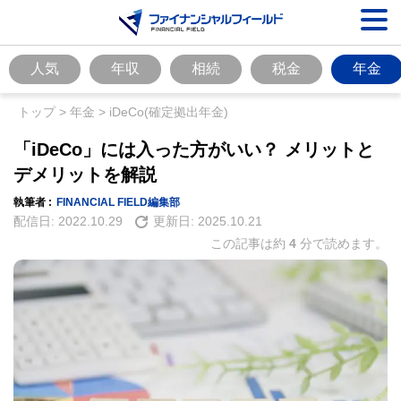
人気
年収
相続
税金
年金
トップ
>
年金
>
iDeCo(確定拠出年金)
「iDeCo」には入った方がいい？ メリットと
デメリットを解説
執筆者 :
FINANCIAL FIELD編集部
配信日:
2022.10.29
更新日:
2025.10.21
この記事は約
4
分で読めます。