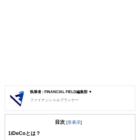
執筆者 : FINANCIAL FIELD編集部 ▼
ファイナンシャルプランナー
FinancialField編集部は、金融、経済に関する記事を、日々
の暮らしにどのような影響を与えるかという視点で、お金の
目次
知識がない方でも理解できるようわかりやすく発信していま
[
非表示
]
す。
1
iDeCoとは？
編集部のメンバーは、ファイナンシャルプランナーの資格取