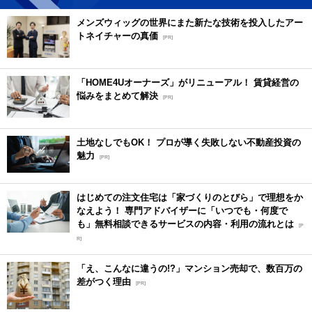
メンズウィッグの世界にまた新たな技術を投入したアー
トネイチャーの真価
[PR]
「HOME4Uオーナーズ」がリニューアル！ 賃貸経営の
悩みをまとめて解決
[PR]
土地なしでもOK！ プロが導く失敗しない不動産投資の
魅力
[PR]
はじめての注文住宅は「家づくりのとびら」で理想をか
なえよう！ 専門アドバイザーに「いつでも・何度で
も」無料相談できるサービスの内容・利用の流れとは
[P
R]
「え、こんなに違うの!?」マンション売却で、数百万の
差がつく理由
[PR]