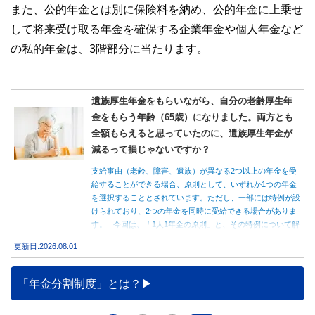
また、公的年金とは別に保険料を納め、公的年金に上乗せ
して将来受け取る年金を確保する企業年金や個人年金など
の私的年金は、3階部分に当たります。
遺族厚生年金をもらいながら、自分の老齢厚生年
金をもらう年齢（65歳）になりました。両方とも
全額もらえると思っていたのに、遺族厚生年金が
減るって損じゃないですか？
支給事由（老齢、障害、遺族）が異なる2つ以上の年金を受
給することができる場合、原則として、いずれか1つの年金
を選択することとされています。ただし、一部には特例が設
けられており、2つの年金を同時に受給できる場合がありま
す。 今回は、「1人1年金の原則」と、その特例について解
説します。
更新日:2026.08.01
「年金分割制度」とは？