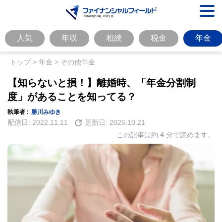
人気
年収
相続
税金
年金
トップ
>
年金
>
その他年金
【知らないと損！】離婚時、「年金分割制
度」があることを知ってる？
執筆者 :
勝川みゆき
配信日:
2022.11.11
更新日:
2025.10.21
この記事は約
4
分で読めます。