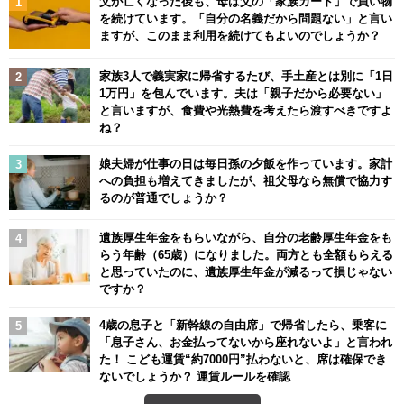
父が亡くなった後も、母は父の「家族カード」で買い物
を続けています。「自分の名義だから問題ない」と言い
ますが、このまま利用を続けてもよいのでしょうか？
家族3人で義実家に帰省するたび、手土産とは別に「1日
1万円」を包んでいます。夫は「親子だから必要ない」
と言いますが、食費や光熱費を考えたら渡すべきですよ
ね？
娘夫婦が仕事の日は毎日孫の夕飯を作っています。家計
への負担も増えてきましたが、祖父母なら無償で協力す
るのが普通でしょうか？
遺族厚生年金をもらいながら、自分の老齢厚生年金をも
らう年齢（65歳）になりました。両方とも全額もらえる
と思っていたのに、遺族厚生年金が減るって損じゃない
ですか？
4歳の息子と「新幹線の自由席」で帰省したら、乗客に
「息子さん、お金払ってないから座れないよ」と言われ
た！ こども運賃“約7000円”払わないと、席は確保でき
ないでしょうか？ 運賃ルールを確認