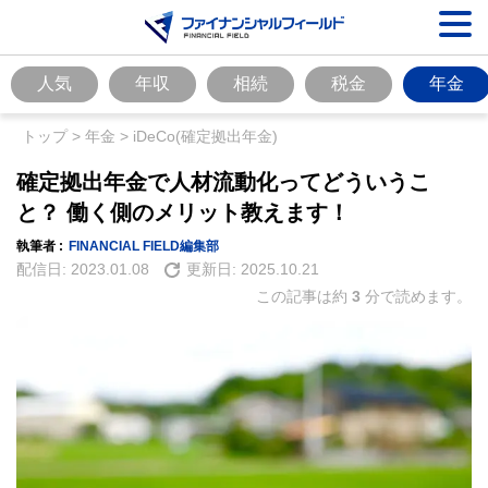
人気
年収
相続
税金
年金
トップ
>
年金
>
iDeCo(確定拠出年金)
確定拠出年金で人材流動化ってどういうこ
と？ 働く側のメリット教えます！
執筆者 :
FINANCIAL FIELD編集部
配信日:
2023.01.08
更新日:
2025.10.21
この記事は約
3
分で読めます。