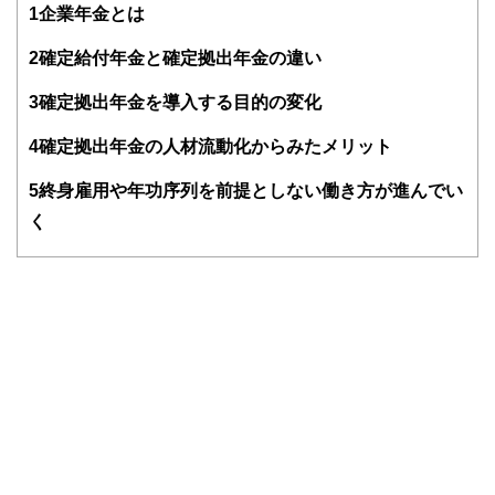
1
企業年金とは
編集部のメンバーは、ファイナンシャルプランナーの資格取
得者を中心に「お金や暮らし」に関する書籍・雑誌の編集経
2
確定給付年金と確定拠出年金の違い
験者で構成され、企画立案から記事掲載まですべての工程に
関わることで、読者目線のコンテンツを追求しています。
3
確定拠出年金を導入する目的の変化
FinancialFieldの特徴は、ファイナンシャルプランナー、弁
4
確定拠出年金の人材流動化からみたメリット
護士、税理士、宅地建物取引士、相続診断士、住宅ローンア
ドバイザー、DCプランナー、公認会計士、社会保険労務
士、行政書士、投資アナリスト、キャリアコンサルタントな
5
終身雇用や年功序列を前提としない働き方が進んでい
ど150名以上の有資格者を執筆者・監修者として迎え、むず
く
かしく感じられる年金や税金、相続、保険、ローンなどの話
をわかりやすく発信している点です。
このように編集経験豊富なメンバーと金融や経済に精通した
執筆者・監修者による執筆体制を築くことで、内容のわかり
やすさはもちろんのこと、読み応えのあるコンテンツと確か
な情報発信を実現しています。
私たちは、快適でより良い生活のアイデアを提供するお金の
コンシェルジュを目指します。