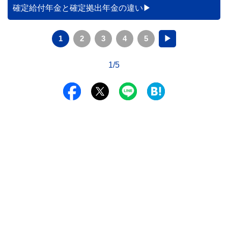
確定給付年金と確定拠出年金の違い
1
2
3
4
5
▶
1/5