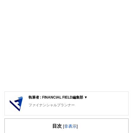
執筆者 : FINANCIAL FIELD編集部 ▼
ファイナンシャルプランナー
FinancialField編集部は、金融、経済に関する記事を、日々
の暮らしにどのような影響を与えるかという視点で、お金の
目次
知識がない方でも理解できるようわかりやすく発信していま
[
非表示
]
す。