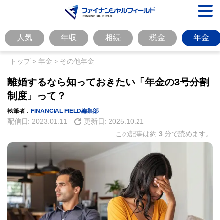
人気
年収
相続
税金
年金
トップ
>
年金
>
その他年金
離婚するなら知っておきたい「年金の3号分割
制度」って？
執筆者 :
FINANCIAL FIELD編集部
配信日:
2023.01.11
更新日:
2025.10.21
この記事は約
3
分で読めます。