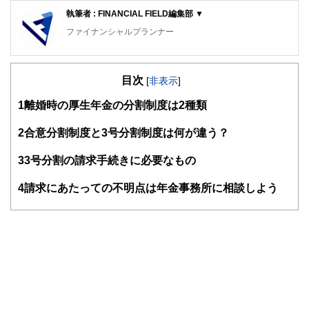
執筆者 : FINANCIAL FIELD編集部 ▼
ファイナンシャルプランナー
FinancialField編集部は、金融、経済に関する記事を、日々
の暮らしにどのような影響を与えるかという視点で、お金の
目次
知識がない方でも理解できるようわかりやすく発信していま
[
非表示
]
す。
1
離婚時の厚生年金の分割制度は2種類
編集部のメンバーは、ファイナンシャルプランナーの資格取
得者を中心に「お金や暮らし」に関する書籍・雑誌の編集経
2
合意分割制度と3号分割制度は何が違う？
験者で構成され、企画立案から記事掲載まですべての工程に
関わることで、読者目線のコンテンツを追求しています。
3
3号分割の請求手続きに必要なもの
FinancialFieldの特徴は、ファイナンシャルプランナー、弁
4
請求にあたっての不明点は年金事務所に相談しよう
護士、税理士、宅地建物取引士、相続診断士、住宅ローンア
ドバイザー、DCプランナー、公認会計士、社会保険労務
士、行政書士、投資アナリスト、キャリアコンサルタントな
ど150名以上の有資格者を執筆者・監修者として迎え、むず
かしく感じられる年金や税金、相続、保険、ローンなどの話
をわかりやすく発信している点です。
このように編集経験豊富なメンバーと金融や経済に精通した
執筆者・監修者による執筆体制を築くことで、内容のわかり
やすさはもちろんのこと、読み応えのあるコンテンツと確か