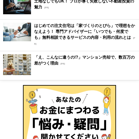
土地なしでもOK！ プロが導く失敗しない不動産投資の
魅力
[PR]
はじめての注文住宅は「家づくりのとびら」で理想をか
なえよう！ 専門アドバイザーに「いつでも・何度で
も」無料相談できるサービスの内容・利用の流れとは
[P
R]
「え、こんなに違うの!?」マンション売却で、数百万の
差がつく理由
[PR]