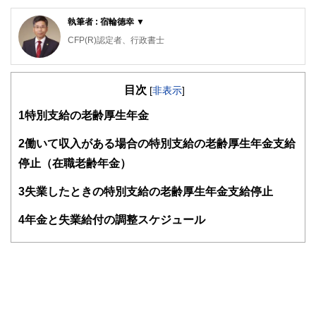
執筆者 : 宿輪德幸 ▼
CFP(R)認定者、行政書士
宅地建物取引士試験合格者、損害保険代理店特級資格、自動
車整備士3級
目次
相続専門の行政書士、ＦＰ事務所です。書類の作成だけでな
[
非表示
]
く、FPの知識を生かしトータルなアドバイスをご提供。特
1
特別支給の老齢厚生年金
に資産活用、相続トラブル予防のため積極的に「民事信託
（家族信託）」を取り扱い、長崎県では先駆的存在となって
いる。
2
働いて収入がある場合の特別支給の老齢厚生年金支給
また、離れて住む親御さんの認知症対策、相続対策をご心配
停止（在職老齢年金）
の方のために、Web会議室を設置。
資料を画面共有しながら納得がいくまでの面談で、納得のＧ
3
失業したときの特別支給の老齢厚生年金支給停止
ＯＡＬを目指します。
地域の皆様のかかりつけ法律家を目指し奮闘中！！
https://www.shukuwa.com/
4
年金と失業給付の調整スケジュール