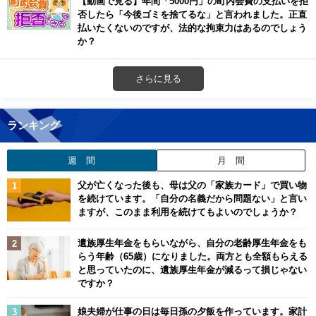
【動画で見る】年間「5000円」の町内会費の支払いを拒
否したら「今後ゴミを捨てるな」と言われました。正直
払いたくないのですが、法的な拘束力はあるのでしょう
か？
さらに見る
ランキング
週 間
月 間
父が亡くなった後も、母は父の「家族カード」で買い物
を続けています。「自分の名義だから問題ない」と言い
ますが、このまま利用を続けてもよいのでしょうか？
遺族厚生年金をもらいながら、自分の老齢厚生年金をも
らう年齢（65歳）になりました。両方とも全額もらえる
と思っていたのに、遺族厚生年金が減るって損じゃない
ですか？
娘夫婦が仕事の日は毎日孫の夕飯を作っています。家計