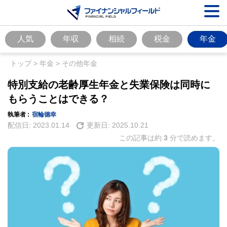
人気
年収
相続
税金
年金
トップ
>
年金
>
その他年金
特別支給の老齢厚生年金と失業保険は同時に
もらうことはできる？
執筆者 :
宿輪德幸
配信日:
2023.01.14
更新日:
2025.10.21
この記事は約
3
分で読めます。