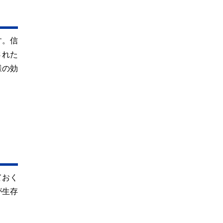
す。信
された
様の効
ておく
が生存