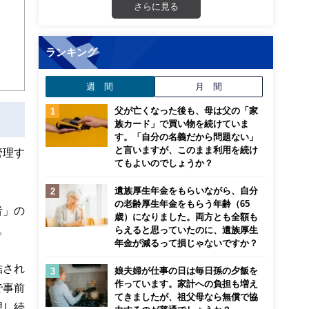
さらに見る
ランキング
週 間
月 間
父が亡くなった後も、母は父の「家
族カード」で買い物を続けていま
す。「自分の名義だから問題ない」
と言いますが、このまま利用を続け
管理す
てもよいのでしょうか？
遺族厚生年金をもらいながら、自分
の老齢厚生年金をもらう年齢（65
者」の
歳）になりました。両方とも全額も
。
らえると思っていたのに、遺族厚生
年金が減るって損じゃないですか？
結され
娘夫婦が仕事の日は毎日孫の夕飯を
作っています。家計への負担も増え
で事前
てきましたが、祖父母なら無償で協
理し続