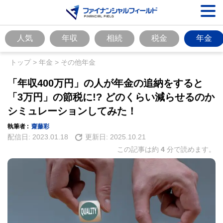
人気
年収
相続
税金
年金
トップ
>
年金
>
その他年金
「年収400万円」の人が年金の追納をすると
「3万円」の節税に!? どのくらい減らせるのか
シミュレーションしてみた！
執筆者 :
齋藤彩
配信日:
2023.01.18
更新日:
2025.10.21
この記事は約
4
分で読めます。