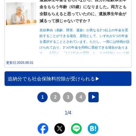
金をもらう年齢（65歳）になりました。両方とも
全額もらえると思っていたのに、遺族厚生年金が
減るって損じゃないですか？
支給事由（老齢、障害、遺族）が異なる2つ以上の年金を受
給することができる場合、原則として、いずれか1つの年金
を選択することとされています。ただし、一部には特例が設
けられており、2つの年金を同時に受給できる場合がありま
す。 今回は、「1人1年金の原則」と、その特例について解
説します。
更新日:2026.08.01
追納分でも社会保険料控除が受けられる
1
2
3
4
▶
1/4