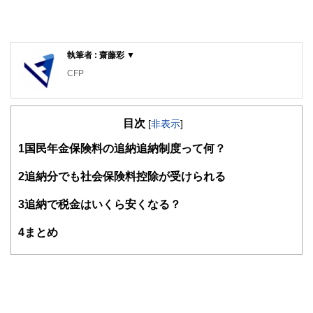
執筆者 : 齋藤彩 ▼
CFP
目次
[
非表示
]
1
国民年金保険料の追納追納制度って何？
2
追納分でも社会保険料控除が受けられる
3
追納で税金はいくら安くなる？
4
まとめ