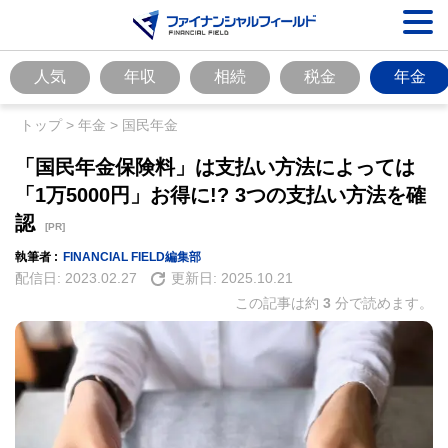
人気
年収
相続
税金
年金
トップ
>
年金
>
国民年金
「国民年金保険料」は支払い方法によっては
「1万5000円」お得に!? 3つの支払い方法を確
認
[PR]
執筆者 :
FINANCIAL FIELD編集部
配信日:
2023.02.27
更新日:
2025.10.21
この記事は約
3
分で読めます。