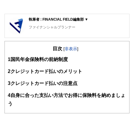
執筆者 : FINANCIAL FIELD編集部 ▼
ファイナンシャルプランナー
FinancialField編集部は、金融、経済に関する記事を、日々
の暮らしにどのような影響を与えるかという視点で、お金の
目次
知識がない方でも理解できるようわかりやすく発信していま
[
非表示
]
す。
1
国民年金保険料の前納制度
編集部のメンバーは、ファイナンシャルプランナーの資格取
得者を中心に「お金や暮らし」に関する書籍・雑誌の編集経
2
クレジットカード払いのメリット
験者で構成され、企画立案から記事掲載まですべての工程に
関わることで、読者目線のコンテンツを追求しています。
3
クレジットカード払いの注意点
FinancialFieldの特徴は、ファイナンシャルプランナー、弁
4
自身に合った支払い方法でお得に保険料を納めましょ
護士、税理士、宅地建物取引士、相続診断士、住宅ローンア
ドバイザー、DCプランナー、公認会計士、社会保険労務
う
士、行政書士、投資アナリスト、キャリアコンサルタントな
ど150名以上の有資格者を執筆者・監修者として迎え、むず
かしく感じられる年金や税金、相続、保険、ローンなどの話
をわかりやすく発信している点です。
このように編集経験豊富なメンバーと金融や経済に精通した