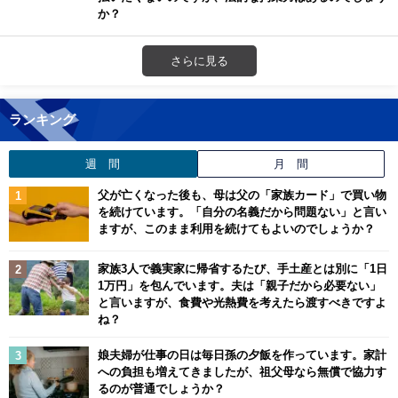
か？
さらに見る
ランキング
週 間
月 間
父が亡くなった後も、母は父の「家族カード」で買い物
を続けています。「自分の名義だから問題ない」と言い
ますが、このまま利用を続けてもよいのでしょうか？
家族3人で義実家に帰省するたび、手土産とは別に「1日
1万円」を包んでいます。夫は「親子だから必要ない」
と言いますが、食費や光熱費を考えたら渡すべきですよ
ね？
娘夫婦が仕事の日は毎日孫の夕飯を作っています。家計
への負担も増えてきましたが、祖父母なら無償で協力す
るのが普通でしょうか？