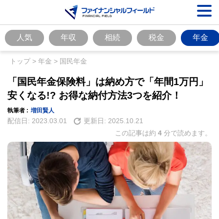
人気
年収
相続
税金
年金
トップ
>
年金
>
国民年金
「国民年金保険料」は納め方で「年間1万円」
安くなる!? お得な納付方法3つを紹介！
執筆者 :
増田賢人
配信日:
2023.03.01
更新日:
2025.10.21
この記事は約
4
分で読めます。