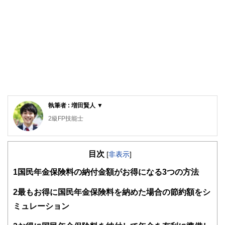
執筆者 : 増田賢人 ▼
2級FP技能士
FP2級技能士。青山学院大学教育人間科学部卒。在学時から
FP2級を取得し、お金に関わるジャンルを得意とするライタ
目次
ーとして活動。
[
非表示
]
その後、上場企業へ入社し、Webマーケティング担当として
1
国民年金保険料の納付金額がお得になる3つの方法
従事。現在はお金ジャンルを得意とする専業ライターに転
身。「お金の知識は知ってるだけで得する」という経験を幾
2
最もお得に国民年金保険料を納めた場合の節約額をシ
度もしており、全員にお金の基本を身につけてもらいたいと
ミュレーション
思って執筆を続けている。