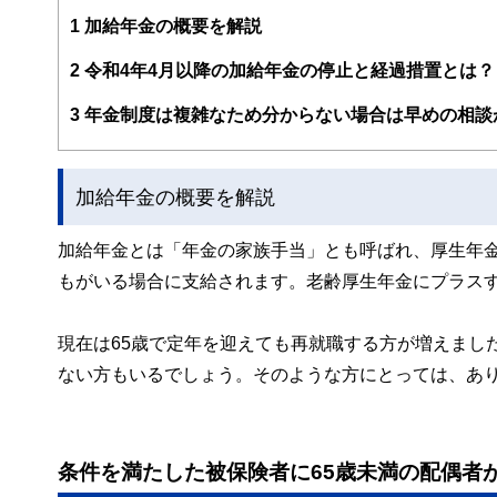
編集部のメンバーは、ファイナンシャルプランナーの資格
案から記事掲載まですべての工程に関わることで、読者目
1
加給年金の概要を解説
FinancialFieldの特徴は、ファイナンシャルプラ
2
令和4年4月以降の加給年金の停止と経過措置とは？
ー、公認会計士、社会保険労務士、行政書士、投資アナリ
え、むずかしく感じられる年金や税金、相続、保険、ロー
3
年金制度は複雑なため分からない場合は早めの相談
このように編集経験豊富なメンバーと金融や経済に精通し
と、読み応えのあるコンテンツと確かな情報発信を実現し
加給年金の概要を解説
私たちは、快適でより良い生活のアイデアを提供するお金
加給年金とは「年金の家族手当」とも呼ばれ、厚生年金
もがいる場合に支給されます。老齢厚生年金にプラス
現在は65歳で定年を迎えても再就職する方が増えまし
ない方もいるでしょう。そのような方にとっては、あ
条件を満たした被保険者に65歳未満の配偶者