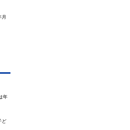
年月
は年
子ど