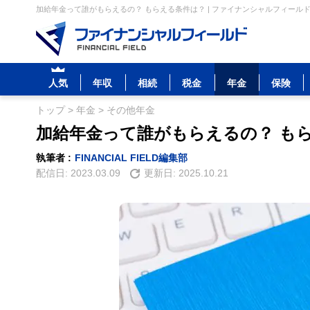
加給年金って誰がもらえるの？ もらえる条件は？ | ファイナンシャルフィール
人気
年収
相続
税金
年金
保険
トップ
>
年金
>
その他年金
加給年金って誰がもらえるの？ も
執筆者 :
FINANCIAL FIELD編集部
配信日:
2023.03.09
更新日:
2025.10.21