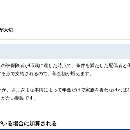
取得者を中心に「お金や暮らし」に関する書籍・雑誌の編集経験者で構成され、企
線のコンテンツを追求しています。
ンナー、弁護士、税理士、宅地建物取引士、相続診断士、住宅ローンアドバイザー、DCプラ
スト、キャリアコンサルタントなど150名以上の有資格者を執筆者・監修者として
ンなどの話をわかりやすく発信している点です。
が大切
た執筆者・監修者による執筆体制を築くことで、内容のわかりやすさはもちろんの
ています。
のコンシェルジュを目指します。
の被保険者が65歳に達した時点で、条件を満たした配偶者と
する形で支給されるので、年金額が増えます。
たが、さまざまな事情によって年金だけで家族を養わなければ
りがたい制度です。
がいる場合に加算される