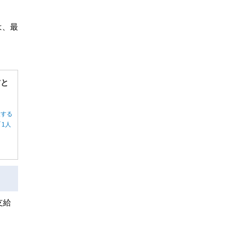
は、最
方と
択する
1人
支給