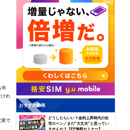
【PR】
る年
なけれ
おすすめ動画
どうしたらいい？金利上昇時代の住
次第で
宅ローン／まだ”大丈夫”と思ってい
ませんか？【FP無料セミナー】