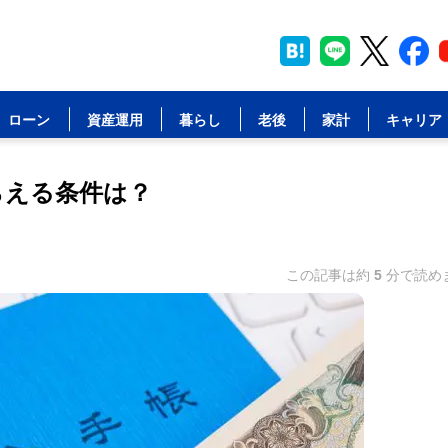
ド
ローン
資産運用
暮らし
老後
家計
キャリア
らえる条件は？
この記事は約
5
分で読め