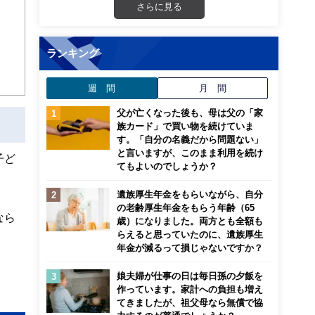
画立
さらに見る
ンナ
迎
ランキング
こ
週 間
月 間
父が亡くなった後も、母は父の「家
族カード」で買い物を続けていま
す。「自分の名義だから問題ない」
と言いますが、このまま利用を続け
子ど
てもよいのでしょうか？
遺族厚生年金をもらいながら、自分
の老齢厚生年金をもらう年齢（65
なら
歳）になりました。両方とも全額も
らえると思っていたのに、遺族厚生
年金が減るって損じゃないですか？
娘夫婦が仕事の日は毎日孫の夕飯を
作っています。家計への負担も増え
てきましたが、祖父母なら無償で協