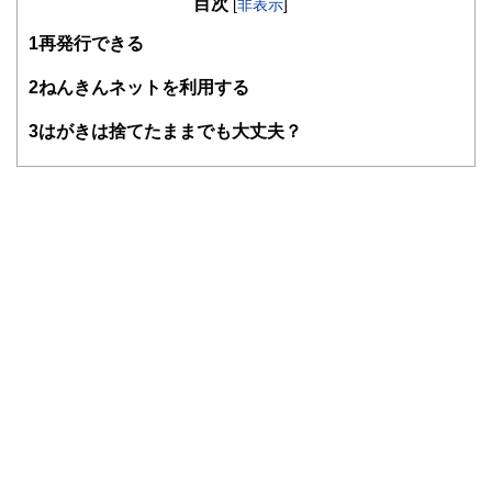
目次
知識がない方でも理解できるようわかりやすく発信していま
[
非表示
]
す。
1
再発行できる
編集部のメンバーは、ファイナンシャルプランナーの資格取
得者を中心に「お金や暮らし」に関する書籍・雑誌の編集経
2
ねんきんネットを利用する
験者で構成され、企画立案から記事掲載まですべての工程に
関わることで、読者目線のコンテンツを追求しています。
3
はがきは捨てたままでも大丈夫？
FinancialFieldの特徴は、ファイナンシャルプランナー、弁
護士、税理士、宅地建物取引士、相続診断士、住宅ローンア
ドバイザー、DCプランナー、公認会計士、社会保険労務
士、行政書士、投資アナリスト、キャリアコンサルタントな
ど150名以上の有資格者を執筆者・監修者として迎え、むず
かしく感じられる年金や税金、相続、保険、ローンなどの話
をわかりやすく発信している点です。
このように編集経験豊富なメンバーと金融や経済に精通した
執筆者・監修者による執筆体制を築くことで、内容のわかり
やすさはもちろんのこと、読み応えのあるコンテンツと確か
な情報発信を実現しています。
私たちは、快適でより良い生活のアイデアを提供するお金の
コンシェルジュを目指します。