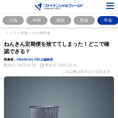
人気
年収
相続
税金
年金
トップ
>
年金
>
その他年金
ねんきん定期便を捨ててしまった！どこで確
認できる？
執筆者 :
FINANCIAL FIELD編集部
配信日:
2023.03.19
更新日:
2025.10.21
この記事は約
3
分で読めます。