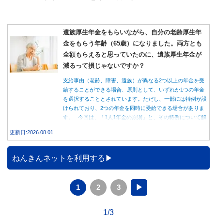
遺族厚生年金をもらいながら、自分の老齢厚生年
金をもらう年齢（65歳）になりました。両方とも
全額もらえると思っていたのに、遺族厚生年金が
減るって損じゃないですか？
支給事由（老齢、障害、遺族）が異なる2つ以上の年金を受
給することができる場合、原則として、いずれか1つの年金
を選択することとされています。ただし、一部には特例が設
けられており、2つの年金を同時に受給できる場合がありま
す。 今回は、「1人1年金の原則」と、その特例について解
説します。
更新日:2026.08.01
ねんきんネットを利用する
1
2
3
▶
1/3