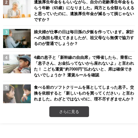
遺族厚生年金をもらいながら、自分の老齢厚生年金をも
らう年齢（65歳）になりました。両方とも全額もらえる
と思っていたのに、遺族厚生年金が減るって損じゃない
ですか？
娘夫婦が仕事の日は毎日孫の夕飯を作っています。家計
への負担も増えてきましたが、祖父母なら無償で協力す
るのが普通でしょうか？
4歳の息子と「新幹線の自由席」で帰省したら、乗客に
「息子さん、お金払ってないから座れないよ」と言われ
た！ こども運賃“約7000円”払わないと、席は確保でき
ないでしょうか？ 運賃ルールを確認
食べる前のソフトクリームを落としてしまった息子。交
換を依頼すると「新しいものを買ってください」と言わ
れました。わざとではないのに、理不尽すぎませんか？
さらに見る