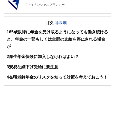
ファイナンシャルプランナー
FinancialField編集部は、金融、経済に関する記事を、日々
の暮らしにどのような影響を与えるかという視点で、お金の
目次
知識がない方でも理解できるようわかりやすく発信していま
[
非表示
]
す。
1
65歳以降に年金を受け取るようになっても働き続ける
編集部のメンバーは、ファイナンシャルプランナーの資格取
と、年金の一部もしくは全部の支給を停止される場合
得者を中心に「お金や暮らし」に関する書籍・雑誌の編集経
験者で構成され、企画立案から記事掲載まですべての工程に
が
関わることで、読者目線のコンテンツを追求しています。
2
厚生年金保険に加入しなければよい？
FinancialFieldの特徴は、ファイナンシャルプランナー、弁
護士、税理士、宅地建物取引士、相続診断士、住宅ローンア
3
安易な繰下げ受給に要注意
ドバイザー、DCプランナー、公認会計士、社会保険労務
士、行政書士、投資アナリスト、キャリアコンサルタントな
4
在職老齢年金のリスクを知って対策を考えておこう！
ど150名以上の有資格者を執筆者・監修者として迎え、むず
かしく感じられる年金や税金、相続、保険、ローンなどの話
をわかりやすく発信している点です。
このように編集経験豊富なメンバーと金融や経済に精通した
執筆者・監修者による執筆体制を築くことで、内容のわかり
やすさはもちろんのこと、読み応えのあるコンテンツと確か
な情報発信を実現しています。