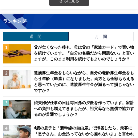
さらに見る
ランキング
週 間
月 間
父が亡くなった後も、母は父の「家族カード」で買い物
を続けています。「自分の名義だから問題ない」と言い
ますが、このまま利用を続けてもよいのでしょうか？
遺族厚生年金をもらいながら、自分の老齢厚生年金をも
らう年齢（65歳）になりました。両方とも全額もらえる
と思っていたのに、遺族厚生年金が減るって損じゃない
ですか？
娘夫婦が仕事の日は毎日孫の夕飯を作っています。家計
への負担も増えてきましたが、祖父母なら無償で協力す
るのが普通でしょうか？
4歳の息子と「新幹線の自由席」で帰省したら、乗客に
「息子さん、お金払ってないから座れないよ」と言われ