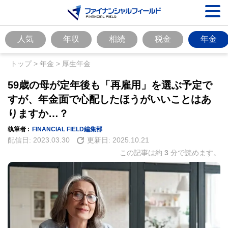
人気
年収
相続
税金
年金
トップ
>
年金
>
厚生年金
59歳の母が定年後も「再雇用」を選ぶ予定で
すが、年金面で心配したほうがいいことはあ
りますか…？
執筆者 :
FINANCIAL FIELD編集部
配信日:
2023.03.30
更新日:
2025.10.21
この記事は約
3
分で読めます。