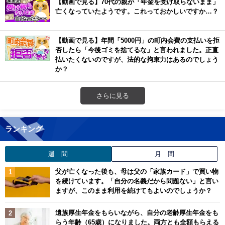
【動画で見る】70代の親が「年金を受け取らないまま」
亡くなっていたようです。これっておかしいですか…？
【動画で見る】年間「5000円」の町内会費の支払いを拒
否したら「今後ゴミを捨てるな」と言われました。正直
払いたくないのですが、法的な拘束力はあるのでしょう
か？
さらに見る
ランキング
週 間
月 間
父が亡くなった後も、母は父の「家族カード」で買い物
を続けています。「自分の名義だから問題ない」と言い
ますが、このまま利用を続けてもよいのでしょうか？
遺族厚生年金をもらいながら、自分の老齢厚生年金をも
らう年齢（65歳）になりました。両方とも全額もらえる