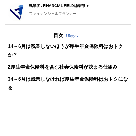
執筆者 : FINANCIAL FIELD編集部 ▼
ファイナンシャルプランナー
FinancialField編集部は、金融、経済に関する記事を、日々
の暮らしにどのような影響を与えるかという視点で、お金の
目次
知識がない方でも理解できるようわかりやすく発信していま
[
非表示
]
す。
1
4～6月は残業しないほうが厚生年金保険料はおトク
編集部のメンバーは、ファイナンシャルプランナーの資格取
か？
得者を中心に「お金や暮らし」に関する書籍・雑誌の編集経
験者で構成され、企画立案から記事掲載まですべての工程に
2
厚生年金保険料を含む社会保険料が決まる仕組み
関わることで、読者目線のコンテンツを追求しています。
FinancialFieldの特徴は、ファイナンシャルプランナー、弁
3
4～6月は残業しなければ厚生年金保険料はおトクにな
護士、税理士、宅地建物取引士、相続診断士、住宅ローンア
る
ドバイザー、DCプランナー、公認会計士、社会保険労務
士、行政書士、投資アナリスト、キャリアコンサルタントな
ど150名以上の有資格者を執筆者・監修者として迎え、むず
かしく感じられる年金や税金、相続、保険、ローンなどの話
をわかりやすく発信している点です。
このように編集経験豊富なメンバーと金融や経済に精通した
執筆者・監修者による執筆体制を築くことで、内容のわかり
やすさはもちろんのこと、読み応えのあるコンテンツと確か