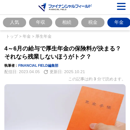
人気
年収
相続
税金
年金
トップ
>
年金
>
厚生年金
4～6月の給与で厚生年金の保険料が決まる？
それなら残業しないほうがトク？
執筆者 :
FINANCIAL FIELD編集部
配信日:
2023.04.05
更新日:
2025.10.21
この記事は約
3
分で読めます。