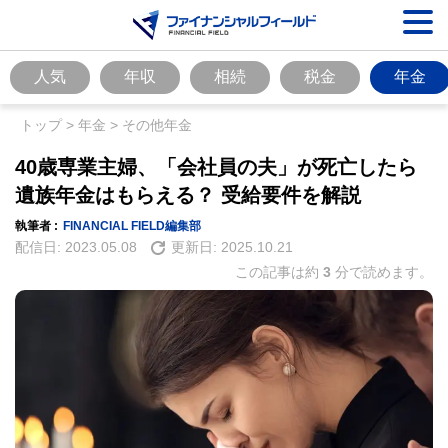
人気
年収
相続
税金
年金
トップ
>
年金
>
その他年金
40歳専業主婦、「会社員の夫」が死亡したら
遺族年金はもらえる？ 受給要件を解説
執筆者 :
FINANCIAL FIELD編集部
配信日:
2023.05.08
更新日:
2025.10.21
この記事は約
3
分で読めます。