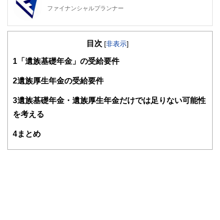
ファイナンシャルプランナー
FinancialField編集部は、金融、経済に関する記事を、日々
の暮らしにどのような影響を与えるかという視点で、お金の
目次
知識がない方でも理解できるようわかりやすく発信していま
[
非表示
]
す。
1
「遺族基礎年金」の受給要件
編集部のメンバーは、ファイナンシャルプランナーの資格取
得者を中心に「お金や暮らし」に関する書籍・雑誌の編集経
2
遺族厚生年金の受給要件
験者で構成され、企画立案から記事掲載まですべての工程に
関わることで、読者目線のコンテンツを追求しています。
3
遺族基礎年金・遺族厚生年金だけでは足りない可能性
FinancialFieldの特徴は、ファイナンシャルプランナー、弁
を考える
護士、税理士、宅地建物取引士、相続診断士、住宅ローンア
ドバイザー、DCプランナー、公認会計士、社会保険労務
4
まとめ
士、行政書士、投資アナリスト、キャリアコンサルタントな
ど150名以上の有資格者を執筆者・監修者として迎え、むず
かしく感じられる年金や税金、相続、保険、ローンなどの話
をわかりやすく発信している点です。
このように編集経験豊富なメンバーと金融や経済に精通した
執筆者・監修者による執筆体制を築くことで、内容のわかり
やすさはもちろんのこと、読み応えのあるコンテンツと確か
な情報発信を実現しています。