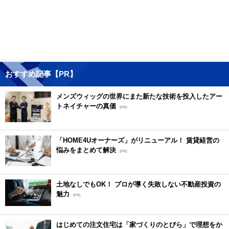
おすすめ記事【PR】
メンズウィッグの世界にまた新たな技術を投入したアー
トネイチャーの真価
[PR]
「HOME4Uオーナーズ」がリニューアル！ 賃貸経営の
悩みをまとめて解決
[PR]
土地なしでもOK！ プロが導く失敗しない不動産投資の
魅力
[PR]
はじめての注文住宅は「家づくりのとびら」で理想をか