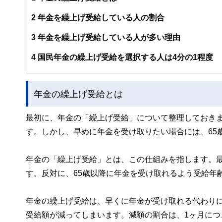
FinancialFieldの特徴は、ファイナンシャルプラ
2
年金を繰上げ受給している人の割合
ー、公認会計士、社会保険労務士、行政書士、投資アナリ
え、むずかしく感じられる年金や税金、相続、保険、ロー
3
年金を繰上げ受給している人が多い理由
このように編集経験豊富なメンバーと金融や経済に精通し
4
国民年金の繰上げ受給を選択する人は4分の1程度
と、読み応えのあるコンテンツと確かな情報発信を実現し
私たちは、快適でより良い生活のアイデアを提供するお金
年金の繰上げ受給とは
最初に、年金の「繰上げ受給」について整理しておきま
す。しかし、早めに年金を受け取りたい場合には、65
年金の「繰上げ受給」とは、この仕組みを指します。最
す。反対に、65歳以降に年金を受け取れるよう受給年
年金の繰上げ受給は、早くに年金が受け取れる代わりに
受給額が減ってしまいます。減額の割合は、1ヶ月につき