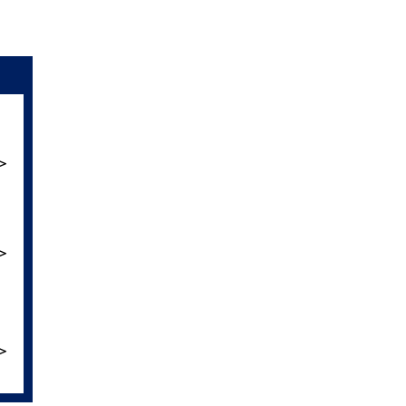
＞
＞
＞