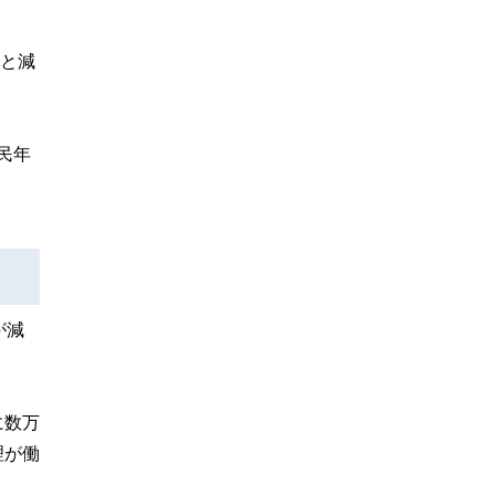
円と減
民年
が減
に数万
理が働