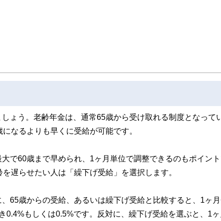
ンナー、弁護士、税理士、宅地建物取引士、相続診断士、住宅ローンアドバイザー、DCプラ
スト、キャリアコンサルタントなど150名以上の有資格者を執筆者・監修者として
ンなどの話をわかりやすく発信している点です。
た執筆者・監修者による執筆体制を築くことで、内容のわかりやすさはもちろんの
ています。
のコンシェルジュを目指します。
しょう。老齢年金は、通常65歳から受け取れる制度となって
歳になるよりも早くに受給が可能です。
大で60歳まで早められ、1ヶ月単位で調整できるのもポイント
齢を遅らせたい人は「繰下げ受給」を選択します。
、65歳からの受給、あるいは繰下げ受給と比較すると、1ヶ月
0.4%もしくは0.5%です。反対に、繰下げ受給を選ぶと、1