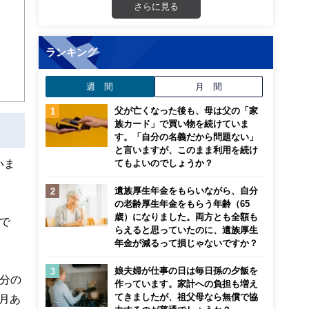
さらに見る
ンナ
迎
ランキング
こ
週 間
月 間
父が亡くなった後も、母は父の「家
族カード」で買い物を続けていま
す。「自分の名義だから問題ない」
と言いますが、このまま利用を続け
いま
てもよいのでしょうか？
遺族厚生年金をもらいながら、自分
の老齢厚生年金をもらう年齢（65
歳）になりました。両方とも全額も
で
らえると思っていたのに、遺族厚生
年金が減るって損じゃないですか？
娘夫婦が仕事の日は毎日孫の夕飯を
分の
作っています。家計への負担も増え
てきましたが、祖父母なら無償で協
ヶ月あ