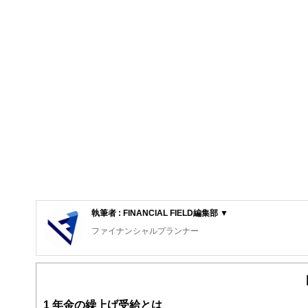
執筆者 : FINANCIAL FIELD編集部 ▼
ファイナンシャルプランナー
FinancialField編集部は、金融、経済に関する記
るようわかりやすく発信しています。
編集部のメンバーは、ファイナンシャルプランナーの資格
案から記事掲載まですべての工程に関わることで、読者目
1
年金の繰上げ受給とは