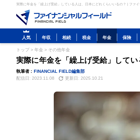
実際に年金を「繰上げ受給」している人は、日本にどれくらいいるの？ | ファ
人気
年収
相続
税金
年金
保険
トップ
>
年金
>
その他年金
実際に年金を「繰上げ受給」してい
執筆者 :
FINANCIAL FIELD編集部
配信日:
2023.11.08
更新日:
2025.10.21