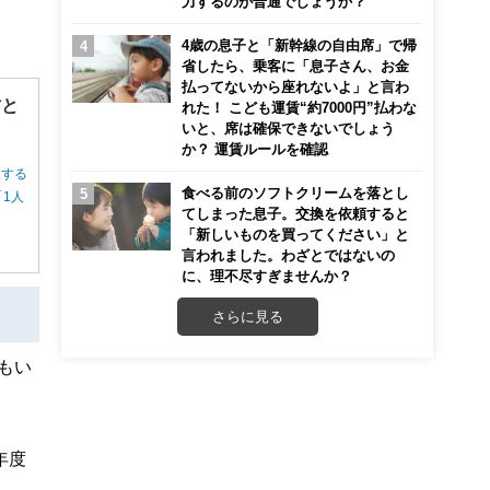
力するのが普通でしょうか？
4歳の息子と「新幹線の自由席」で帰
省したら、乗客に「息子さん、お金
払ってないから座れないよ」と言わ
方と
れた！ こども運賃“約7000円”払わな
いと、席は確保できないでしょう
か？ 運賃ルールを確認
択する
食べる前のソフトクリームを落とし
1人
てしまった息子。交換を依頼すると
「新しいものを買ってください」と
言われました。わざとではないの
に、理不尽すぎませんか？
さらに見る
もい
年度