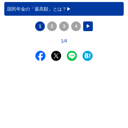
国民年金の「最高額」とは？
1
2
3
4
▶
1/4