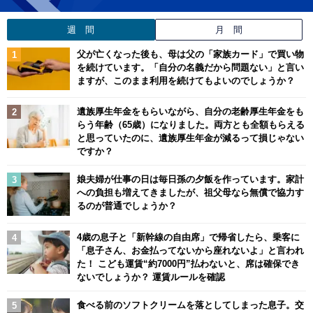
週 間
月 間
父が亡くなった後も、母は父の「家族カード」で買い物
を続けています。「自分の名義だから問題ない」と言い
ますが、このまま利用を続けてもよいのでしょうか？
遺族厚生年金をもらいながら、自分の老齢厚生年金をも
らう年齢（65歳）になりました。両方とも全額もらえる
と思っていたのに、遺族厚生年金が減るって損じゃない
ですか？
娘夫婦が仕事の日は毎日孫の夕飯を作っています。家計
への負担も増えてきましたが、祖父母なら無償で協力す
るのが普通でしょうか？
4歳の息子と「新幹線の自由席」で帰省したら、乗客に
「息子さん、お金払ってないから座れないよ」と言われ
た！ こども運賃“約7000円”払わないと、席は確保でき
ないでしょうか？ 運賃ルールを確認
食べる前のソフトクリームを落としてしまった息子。交