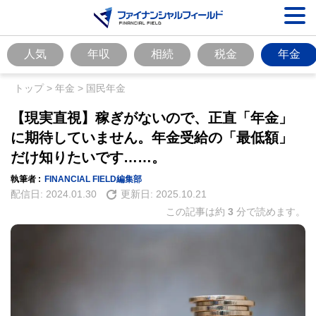
人気
年収
相続
税金
年金
トップ
>
年金
>
国民年金
【現実直視】稼ぎがないので、正直「年金」
に期待していません。年金受給の「最低額」
だけ知りたいです……。
執筆者 :
FINANCIAL FIELD編集部
配信日:
2024.01.30
更新日:
2025.10.21
この記事は約
3
分で読めます。