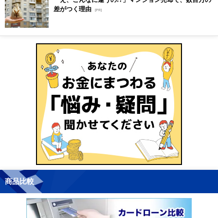
差がつく理由
[PR]
商品比較