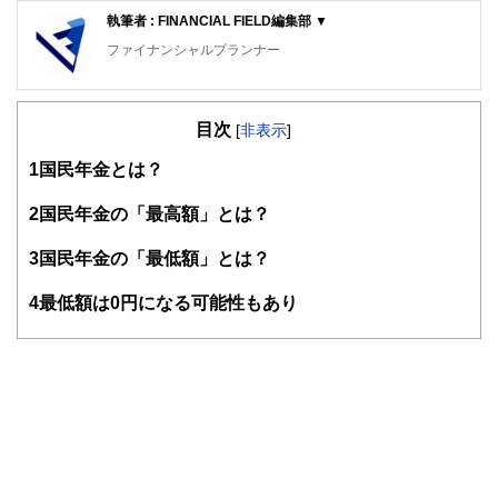
執筆者 : FINANCIAL FIELD編集部 ▼
ファイナンシャルプランナー
FinancialField編集部は、金融、経済に関する記事を、日々
の暮らしにどのような影響を与えるかという視点で、お金の
目次
知識がない方でも理解できるようわかりやすく発信していま
[
非表示
]
す。
1
国民年金とは？
編集部のメンバーは、ファイナンシャルプランナーの資格取
得者を中心に「お金や暮らし」に関する書籍・雑誌の編集経
2
国民年金の「最高額」とは？
験者で構成され、企画立案から記事掲載まですべての工程に
関わることで、読者目線のコンテンツを追求しています。
3
国民年金の「最低額」とは？
FinancialFieldの特徴は、ファイナンシャルプランナー、弁
4
最低額は0円になる可能性もあり
護士、税理士、宅地建物取引士、相続診断士、住宅ローンア
ドバイザー、DCプランナー、公認会計士、社会保険労務
士、行政書士、投資アナリスト、キャリアコンサルタントな
ど150名以上の有資格者を執筆者・監修者として迎え、むず
かしく感じられる年金や税金、相続、保険、ローンなどの話
をわかりやすく発信している点です。
このように編集経験豊富なメンバーと金融や経済に精通した
執筆者・監修者による執筆体制を築くことで、内容のわかり
やすさはもちろんのこと、読み応えのあるコンテンツと確か