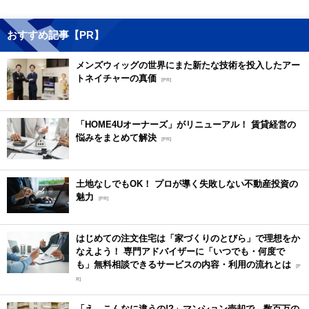
おすすめ記事【PR】
メンズウィッグの世界にまた新たな技術を投入したアー
トネイチャーの真価
[PR]
「HOME4Uオーナーズ」がリニューアル！ 賃貸経営の
悩みをまとめて解決
[PR]
土地なしでもOK！ プロが導く失敗しない不動産投資の
魅力
[PR]
はじめての注文住宅は「家づくりのとびら」で理想をか
なえよう！ 専門アドバイザーに「いつでも・何度で
も」無料相談できるサービスの内容・利用の流れとは
[P
R]
「え、こんなに違うの!?」マンション売却で、数百万の