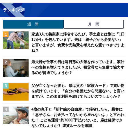
ランキング
週 間
月 間
家族3人で義実家に帰省するたび、手土産とは別に「1日
1万円」を包んでいます。夫は「親子だから必要ない」
と言いますが、食費や光熱費を考えたら渡すべきですよ
ね？
娘夫婦が仕事の日は毎日孫の夕飯を作っています。家計
への負担も増えてきましたが、祖父母なら無償で協力す
るのが普通でしょうか？
父が亡くなった後も、母は父の「家族カード」で買い物
を続けています。「自分の名義だから問題ない」と言い
ますが、このまま利用を続けてもよいのでしょうか？
4歳の息子と「新幹線の自由席」で帰省したら、乗客に
「息子さん、お金払ってないから座れないよ」と言われ
た！ こども運賃“約7000円”払わないと、席は確保でき
ないでしょうか？ 運賃ルールを確認