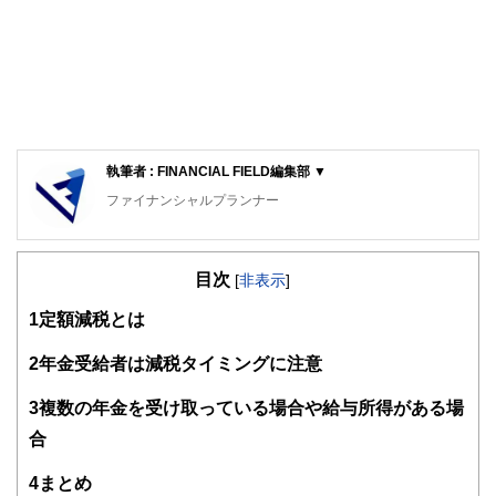
執筆者 : FINANCIAL FIELD編集部 ▼
ファイナンシャルプランナー
FinancialField編集部は、金融、経済に関する記事を、日々
の暮らしにどのような影響を与えるかという視点で、お金の
目次
知識がない方でも理解できるようわかりやすく発信していま
[
非表示
]
す。
1
定額減税とは
編集部のメンバーは、ファイナンシャルプランナーの資格取
得者を中心に「お金や暮らし」に関する書籍・雑誌の編集経
2
年金受給者は減税タイミングに注意
験者で構成され、企画立案から記事掲載まですべての工程に
関わることで、読者目線のコンテンツを追求しています。
3
複数の年金を受け取っている場合や給与所得がある場
FinancialFieldの特徴は、ファイナンシャルプランナー、弁
合
護士、税理士、宅地建物取引士、相続診断士、住宅ローンア
ドバイザー、DCプランナー、公認会計士、社会保険労務
4
まとめ
士、行政書士、投資アナリスト、キャリアコンサルタントな