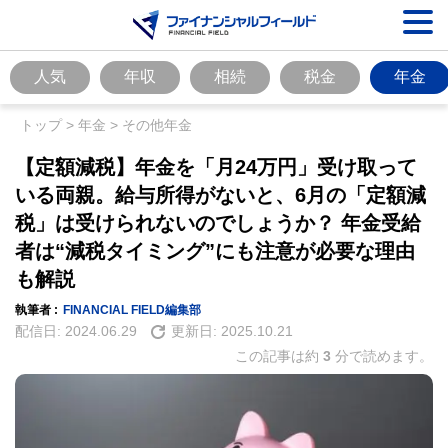
人気
年収
相続
税金
年金
トップ
>
年金
>
その他年金
【定額減税】年金を「月24万円」受け取って
いる両親。給与所得がないと、6月の「定額減
税」は受けられないのでしょうか？ 年金受給
者は“減税タイミング”にも注意が必要な理由
も解説
執筆者 :
FINANCIAL FIELD編集部
配信日:
2024.06.29
更新日:
2025.10.21
この記事は約
3
分で読めます。