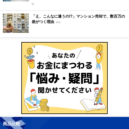
R]
「え、こんなに違うの!?」マンション売却で、数百万の
差がつく理由
[PR]
商品比較