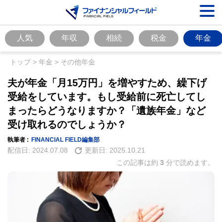
人気
年収
相続
税金
年金
トップ
>
年金
>
その他年金
夫が年金「月15万円」を増やすため、繰下げ
受給をしています。もし受給前に死亡してし
まったらどうなりますか？「遺族年金」など
受け取れるのでしょうか？
執筆者 :
FINANCIAL FIELD編集部
配信日:
2024.07.08
更新日:
2025.10.21
この記事は約
3
分で読めます。