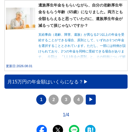
遺族厚生年金をもらいながら、自分の老齢厚生年
金をもらう年齢（65歳）になりました。両方とも
全額もらえると思っていたのに、遺族厚生年金が
減るって損じゃないですか？
支給事由（老齢、障害、遺族）が異なる2つ以上の年金を受
給することができる場合、原則として、いずれか1つの年金
を選択することとされています。ただし、一部には特例が設
けられており、2つの年金を同時に受給できる場合がありま
す。 今回は、「1人1年金の原則」と、その特例について解
説します。
更新日:2026.08.01
月15万円の年金額はいくらになる？
1
2
3
4
▶
1/4