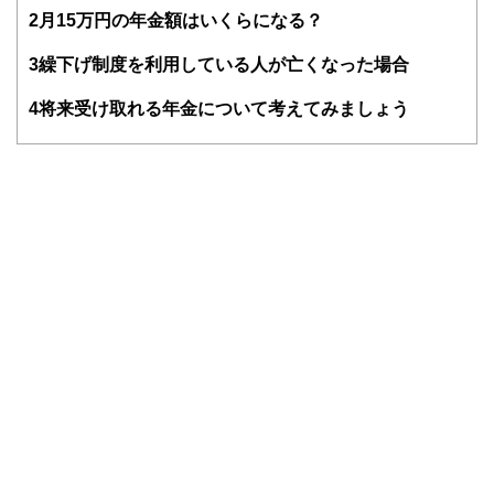
得者を中心に「お金や暮らし」に関する書籍・雑誌の編集経
2
月15万円の年金額はいくらになる？
験者で構成され、企画立案から記事掲載まですべての工程に
関わることで、読者目線のコンテンツを追求しています。
3
繰下げ制度を利用している人が亡くなった場合
FinancialFieldの特徴は、ファイナンシャルプランナー、弁
4
将来受け取れる年金について考えてみましょう
護士、税理士、宅地建物取引士、相続診断士、住宅ローンア
ドバイザー、DCプランナー、公認会計士、社会保険労務
士、行政書士、投資アナリスト、キャリアコンサルタントな
ど150名以上の有資格者を執筆者・監修者として迎え、むず
かしく感じられる年金や税金、相続、保険、ローンなどの話
をわかりやすく発信している点です。
このように編集経験豊富なメンバーと金融や経済に精通した
執筆者・監修者による執筆体制を築くことで、内容のわかり
やすさはもちろんのこと、読み応えのあるコンテンツと確か
な情報発信を実現しています。
私たちは、快適でより良い生活のアイデアを提供するお金の
コンシェルジュを目指します。