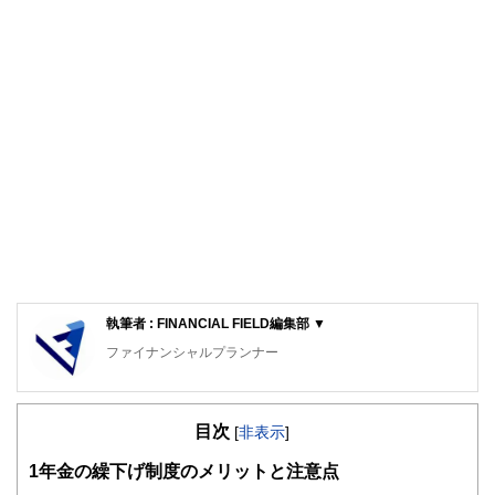
執筆者 : FINANCIAL FIELD編集部 ▼
ファイナンシャルプランナー
FinancialField編集部は、金融、経済に関する記事を、日々
の暮らしにどのような影響を与えるかという視点で、お金の
目次
知識がない方でも理解できるようわかりやすく発信していま
[
非表示
]
す。
1
年金の繰下げ制度のメリットと注意点
編集部のメンバーは、ファイナンシャルプランナーの資格取