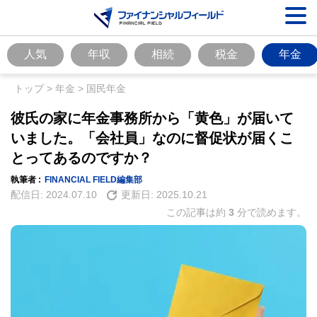
人気
年収
相続
税金
年金
トップ
>
年金
>
国民年金
彼氏の家に年金事務所から「黄色」が届いて
いました。「会社員」なのに督促状が届くこ
とってあるのですか？
執筆者 :
FINANCIAL FIELD編集部
配信日:
2024.07.10
更新日:
2025.10.21
この記事は約
3
分で読めます。