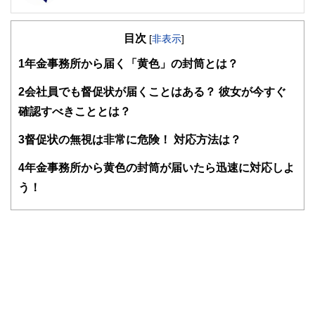
FinancialField編集部は、金融、経済に関する記事を、日々
の暮らしにどのような影響を与えるかという視点で、お金の
目次
知識がない方でも理解できるようわかりやすく発信していま
[
非表示
]
す。
1
年金事務所から届く「黄色」の封筒とは？
編集部のメンバーは、ファイナンシャルプランナーの資格取
得者を中心に「お金や暮らし」に関する書籍・雑誌の編集経
2
会社員でも督促状が届くことはある？ 彼女が今すぐ
験者で構成され、企画立案から記事掲載まですべての工程に
確認すべきこととは？
関わることで、読者目線のコンテンツを追求しています。
FinancialFieldの特徴は、ファイナンシャルプランナー、弁
3
督促状の無視は非常に危険！ 対応方法は？
護士、税理士、宅地建物取引士、相続診断士、住宅ローンア
ドバイザー、DCプランナー、公認会計士、社会保険労務
4
年金事務所から黄色の封筒が届いたら迅速に対応しよ
士、行政書士、投資アナリスト、キャリアコンサルタントな
う！
ど150名以上の有資格者を執筆者・監修者として迎え、むず
かしく感じられる年金や税金、相続、保険、ローンなどの話
をわかりやすく発信している点です。
このように編集経験豊富なメンバーと金融や経済に精通した
執筆者・監修者による執筆体制を築くことで、内容のわかり
やすさはもちろんのこと、読み応えのあるコンテンツと確か
な情報発信を実現しています。
私たちは、快適でより良い生活のアイデアを提供するお金の
コンシェルジュを目指します。