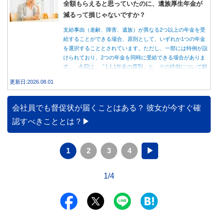
全額もらえると思っていたのに、遺族厚生年金が
減るって損じゃないですか？
支給事由（老齢、障害、遺族）が異なる2つ以上の年金を受
給することができる場合、原則として、いずれか1つの年金
を選択することとされています。ただし、一部には特例が設
けられており、2つの年金を同時に受給できる場合がありま
す。 今回は、「1人1年金の原則」と、その特例について解
説します。
更新日:2026.08.01
会社員でも督促状が届くことはある？ 彼女が今すぐ確
認すべきこととは？
1
2
3
4
▶
1/4