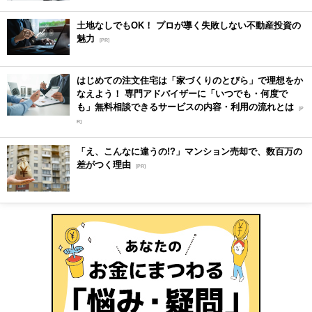
土地なしでもOK！ プロが導く失敗しない不動産投資の
魅力
[PR]
はじめての注文住宅は「家づくりのとびら」で理想をか
なえよう！ 専門アドバイザーに「いつでも・何度で
も」無料相談できるサービスの内容・利用の流れとは
[P
R]
「え、こんなに違うの!?」マンション売却で、数百万の
差がつく理由
[PR]