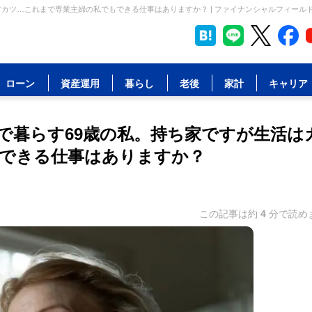
ツカツ…これまで専業主婦の私でもできる仕事はありますか？ | ファイナンシャルフィール
ローン
資産運用
暮らし
老後
家計
キャリア
で暮らす69歳の私。持ち家ですが生活は
できる仕事はありますか？
この記事は約
4
分で読め