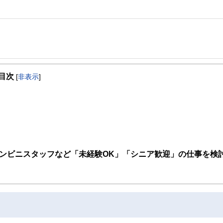
事を、日々の暮らしにどのような影響を与えるかという視点で、お金の知識がない方でも理
目次
[
非表示
]
取得者を中心に「お金や暮らし」に関する書籍・雑誌の編集経験者で構成され、企
線のコンテンツを追求しています。
ンナー、弁護士、税理士、宅地建物取引士、相続診断士、住宅ローンアドバイザー、DCプラ
スト、キャリアコンサルタントなど150名以上の有資格者を執筆者・監修者として
ンなどの話をわかりやすく発信している点です。
た執筆者・監修者による執筆体制を築くことで、内容のわかりやすさはもちろんの
ンビニスタッフなど「未経験OK」「シニア歓迎」の仕事を検
ています。
のコンシェルジュを目指します。