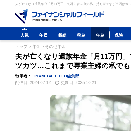
夫が亡くなり遺族年金「月11万円」で暮らす69歳の私。持ち家ですが生活はカ
人気
年収
相続
税金
年金
保険
トップ
>
年金
>
その他年金
夫が亡くなり遺族年金「月11万円」
ツカツ…これまで専業主婦の私でも
執筆者 :
FINANCIAL FIELD編集部
配信日:
2024.07.12
更新日:
2025.10.21