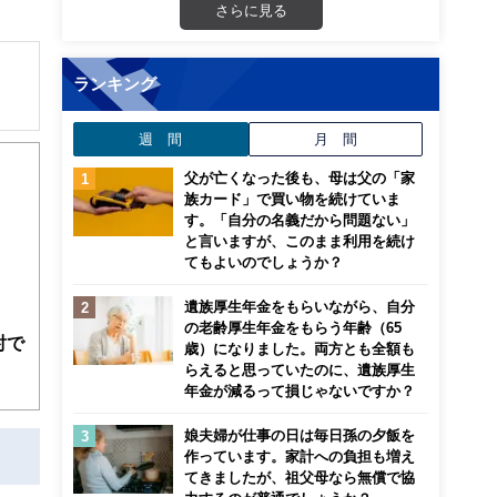
さらに見る
ランキング
解でき
週 間
月 間
父が亡くなった後も、母は父の「家
画立
族カード」で買い物を続けていま
す。「自分の名義だから問題ない」
と言いますが、このまま利用を続け
ンナ
てもよいのでしょうか？
迎
遺族厚生年金をもらいながら、自分
こ
の老齢厚生年金をもらう年齢（65
討で
歳）になりました。両方とも全額も
らえると思っていたのに、遺族厚生
年金が減るって損じゃないですか？
娘夫婦が仕事の日は毎日孫の夕飯を
作っています。家計への負担も増え
てきましたが、祖父母なら無償で協