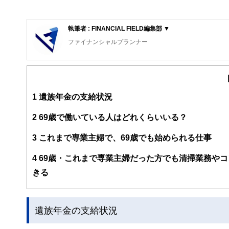
執筆者 : FINANCIAL FIELD編集部 ▼
ファイナンシャルプランナー
FinancialField編集部は、金融、経済に関する記
るようわかりやすく発信しています。
編集部のメンバーは、ファイナンシャルプランナーの資格
案から記事掲載まですべての工程に関わることで、読者目
1
遺族年金の支給状況
FinancialFieldの特徴は、ファイナンシャルプラ
2
69歳で働いている人はどれくらいいる？
ー、公認会計士、社会保険労務士、行政書士、投資アナリ
え、むずかしく感じられる年金や税金、相続、保険、ロー
3
これまで専業主婦で、69歳でも始められる仕事
このように編集経験豊富なメンバーと金融や経済に精通し
4
69歳・これまで専業主婦だった方でも清掃業務やコ
と、読み応えのあるコンテンツと確かな情報発信を実現し
きる
私たちは、快適でより良い生活のアイデアを提供するお金
遺族年金の支給状況