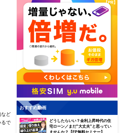
【PR】
おすすめ動画
無など
どうしたらいい？金利上昇時代の住
いるで
宅ローン／まだ”大丈夫”と思ってい
ませんか？【FP無料セミナー】