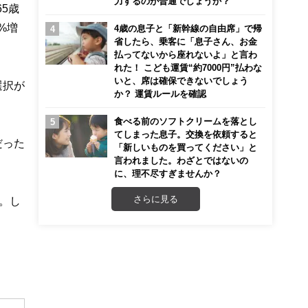
力するのが普通でしょうか？
5歳
%増
4歳の息子と「新幹線の自由席」で帰
省したら、乗客に「息子さん、お金
払ってないから座れないよ」と言わ
れた！ こども運賃“約7000円”払わな
いと、席は確保できないでしょう
選択が
か？ 運賃ルールを確認
食べる前のソフトクリームを落とし
てしまった息子。交換を依頼すると
だった
「新しいものを買ってください」と
言われました。わざとではないの
に、理不尽すぎませんか？
さらに見る
す。し