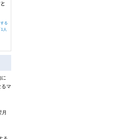
方と
択する
1人
的に
なるマ
翌月
する