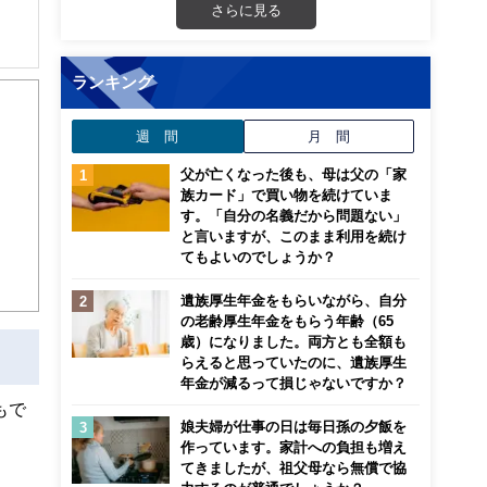
さらに見る
ランキング
から
週 間
月 間
父が亡くなった後も、母は父の「家
族カード」で買い物を続けていま
す。「自分の名義だから問題ない」
と言いますが、このまま利用を続け
てもよいのでしょうか？
遺族厚生年金をもらいながら、自分
の老齢厚生年金をもらう年齢（65
歳）になりました。両方とも全額も
らえると思っていたのに、遺族厚生
年金が減るって損じゃないですか？
もで
娘夫婦が仕事の日は毎日孫の夕飯を
作っています。家計への負担も増え
てきましたが、祖父母なら無償で協