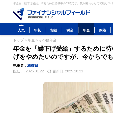
年金を「繰下げ受給」するために待機中の69歳です。気が変わったので繰り下げ
人気
年収
相続
税金
年金
保険
トップ
>
年金
>
その他年金
年金を「繰下げ受給」するために待
げをやめたいのですが、今からで
執筆者 :
柘植輝
配信日:
2025.01.22
更新日:
2025.10.21