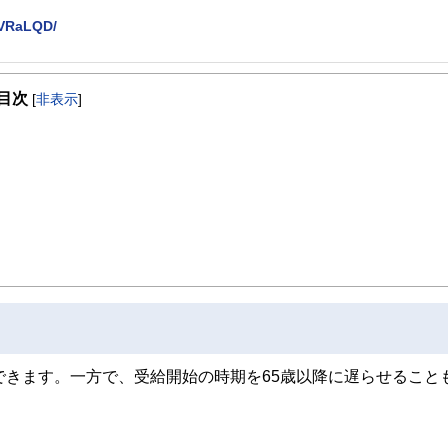
KVRaLQD/
を活かして活動を始める。
目次
躍する傍ら、フリーライターとして精力的に活動中。広範な知識をもとに市民法務
[
非表示
]
できます。一方で、受給開始の時期を65歳以降に遅らせること