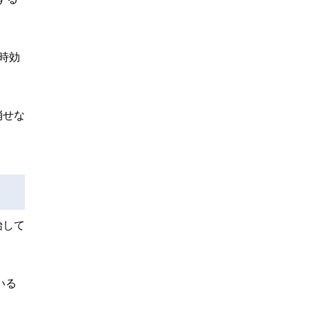
時効
消せな
始して
いる