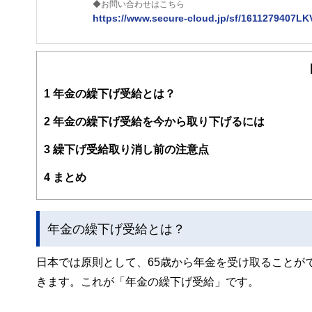
◆お問い合わせはこちら
https://www.secure-cloud.jp/sf/1611279407L
２級ファイナンシャルプランナー
大学在学中から行政書士、２級FP技能士、宅建士の資格
現在では行政書士・ファイナンシャルプランナーとして活
企業法務まで幅広く手掛ける。
1
年金の繰下げ受給とは？
2
年金の繰下げ受給を今から取り下げるには
3
繰下げ受給取り消し前の注意点
4
まとめ
年金の繰下げ受給とは？
日本では原則として、65歳から年金を受け取ることが
きます。これが「年金の繰下げ受給」です。