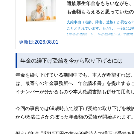
遺族厚生年金をもらいながら、
も全額もらえると思っていたの
支給事由（老齢、障害、遺族）が異なる2
こととされています。ただし、一部には特
1年金の原則」と、その特例について解説
更新日:2026.08.01
年金の繰下げ受給を今から取り下げるには
年金を繰り下げている期間中でも、本人が希望すれば
は、最寄りの年金事務所へ「年金請求書」を提出する
イナンバーが分かるものや本人確認書類も併せて用意
今回の事例では69歳時点で繰下げ受給の取り下げを検
から65歳にさかのぼった年金額の受給が開始されます
例えば年金月額10万円の方が69歳時点で繰下げ受給