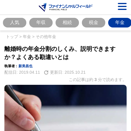
人気
年収
相続
税金
年金
トップ
>
年金
>
その他年金
離婚時の年金分割のしくみ、説明できます
か？よくある勘違いとは
執筆者 :
新美昌也
配信日:
2019.04.11
更新日:
2025.10.21
この記事は約
3
分で読めます。