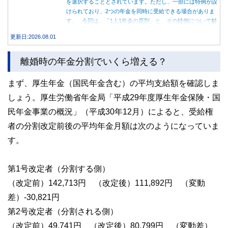
を選択することとされています。ただし、一部には特例が設
けられており、2つの年金を同時に受給できる場合がありま
す。 今回は、「1人1年金の原則」と、その特例について解
説します。
更新日:2026.08.01
離婚時の年金分割でいくら増える？
まず、厚生年金（国民年金含む）の平均支給額を確認しま
しょう。厚生労働省年金局「平成29年度厚生年金保険・国
民年金事業の概況」（平成30年12月）によると、受給権
者の分割改定前後の平均年金月額は次のようになっていま
す。
第1号改定者（分割する側）
（改定前）142,713円 （改定後）111,892円 （変動
差）-30,821円
第2号改定者（分割される側）
（改定前）49,741円 （改定後）80,799円 （変動差）