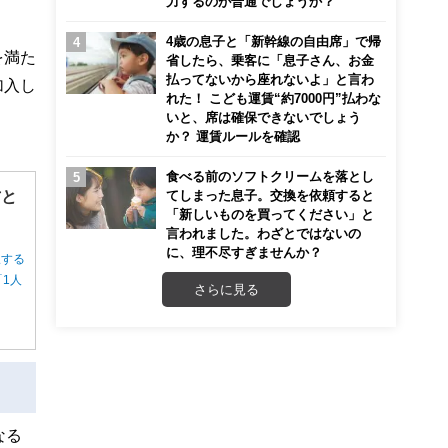
力するのが普通でしょうか？
4歳の息子と「新幹線の自由席」で帰
を満た
省したら、乗客に「息子さん、お金
払ってないから座れないよ」と言わ
加入し
れた！ こども運賃“約7000円”払わな
いと、席は確保できないでしょう
か？ 運賃ルールを確認
食べる前のソフトクリームを落とし
方と
てしまった息子。交換を依頼すると
「新しいものを買ってください」と
言われました。わざとではないの
に、理不尽すぎませんか？
択する
1人
さらに見る
なる