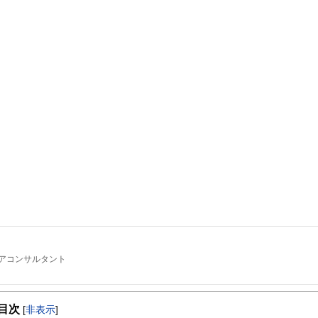
アコンサルタント
ウンセラー」として、働くことを考えている方からリタイアされた方を含めた働く
ウンセリングを行っております。
目次
[
非表示
]