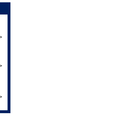
＞
＞
＞