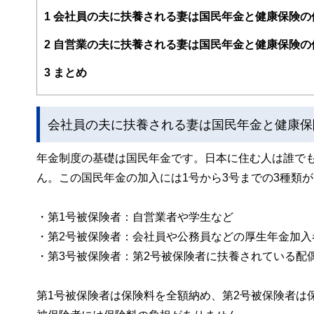
２００５年にＣＦＰ(R)資格を取得し、家計相談やセミ
1
会社員の夫に扶養される妻は国民年金と健康保険の
２０１３年よりファイナンシャルカウンセラーとして活動
2
自営業の夫に扶養される妻は国民年金と健康保険の
3
まとめ
会社員の夫に扶養される妻は国民年金と健康保
年金制度の基礎は国民年金です。日本に住む人は誰でも
ん。この国民年金の加入には1号から3号までの3種類
・第1号被保険者：自営業者や学生など
・第2号被保険者：会社員や公務員などの厚生年金加入
・第3号被保険者：第2号被保険者に扶養されている配
第1号被保険者は保険料を全額納め、第2号被保険者は