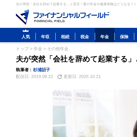
夫が突然「会社を辞めて起業する」と宣言！妻の年金や健康保険はどうなる？ |
人気
年収
相続
税金
年金
保険
トップ
>
年金
>
その他年金
夫が突然「会社を辞めて起業する」
執筆者 :
杉浦詔子
配信日:
2019.08.22
更新日:
2025.10.21