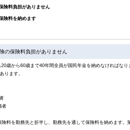
ナーなどのＦＰ活動を開始しました。２０１２年に「みはまライフプランニング」を設
保険料負担がありません
しています。
保険料を納めます
険の保険料負担がありません
20歳から60歳まで40年間全員が国民年金を納めなければなり
があります。
者
偶者
保険料を勤務先と折半し、勤務先を通して保険料を納めます。第