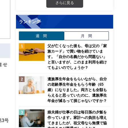
立、
さらに見る
ランキング
週 間
月 間
父が亡くなった後も、母は父の「家
族カード」で買い物を続けていま
す。「自分の名義だから問題ない」
と言いますが、このまま利用を続け
ませ
てもよいのでしょうか？
遺族厚生年金をもらいながら、自分
の老齢厚生年金をもらう年齢（65
歳）になりました。両方とも全額も
らえると思っていたのに、遺族厚生
年金が減るって損じゃないですか？
娘夫婦が仕事の日は毎日孫の夕飯を
作っています。家計への負担も増え
3号
てきましたが、祖父母なら無償で協