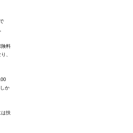
で
。
保険料
なり、
00
）しか
には扶