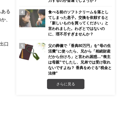
力するのが普通でしょうか？
もある
食べる前のソフトクリームを落とし
てしまった息子。交換を依頼すると
のか、
「新しいものを買ってください」と
言われました。わざとではないの
に、理不尽すぎませんか？
出口
父の葬儀で「香典80万円」を“母の生
活費”に使ったら、兄から「相続財産
だから分けろ」と言われ困惑…“喪主
は母親”でしたし、兄弟では受け取れ
ないですよね？ 香典をめぐる“税金と
法律”
さらに見る