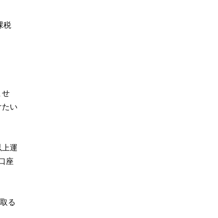
課税
ませ
けたい
以上運
口座
け取る