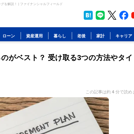
グを解説！ | ファイナンシャルフィールド
ローン
資産運用
暮らし
老後
家計
キャリア
るのがベスト？ 受け取る3つの方法やタイ
この記事は約
4
分で読め