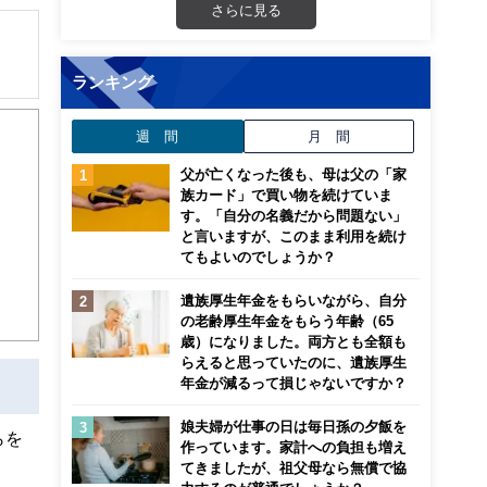
さらに見る
ランキング
・ニ
週 間
月 間
父が亡くなった後も、母は父の「家
提案
族カード」で買い物を続けていま
す。「自分の名義だから問題ない」
る。
と言いますが、このまま利用を続け
てもよいのでしょうか？
遺族厚生年金をもらいながら、自分
の老齢厚生年金をもらう年齢（65
歳）になりました。両方とも全額も
らえると思っていたのに、遺族厚生
年金が減るって損じゃないですか？
娘夫婦が仕事の日は毎日孫の夕飯を
らを
作っています。家計への負担も増え
てきましたが、祖父母なら無償で協