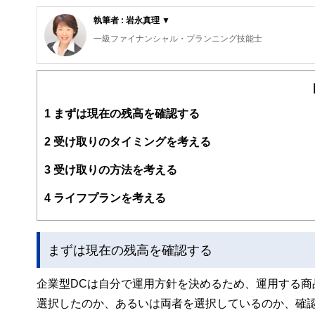
執筆者 : 岩永真理 ▼
一級ファイナンシャル・プランニング技能士
CFP®
ロングステイ・アドバイザー、住宅ローンアドバイザー、一
横浜市出身、早稲田大学卒業。大手金融機関に入行後、ル
ューヨーク・シンガポールに通算15年以上在住。ロンド
1
まずは現在の残高を確認する
CFP®として独立後は、個別相談・セミナー講師・執筆な
幅広い世代のライフプランに基づく資産運用、リタイアメ
を心掛けている。
2
受け取りのタイミングを考える
３キン（金融・年金・税金）の知識の有無が人生の岐路を
ホームページ：
http://www.iwanaga-mari-fp.jp/
3
受け取りの方法を考える
4
ライフプランを考える
まずは現在の残高を確認する
企業型DCは自分で運用方針を決めるため、運用する商
選択したのか、あるいは両者を選択しているのか、確