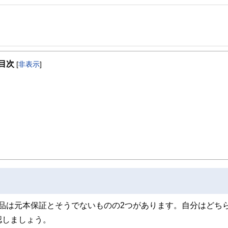
般財団法人女性労働協会 認定講師。IFPコンフォート代表
目次
クセンブルグ赴任等を含め10年超勤務。結婚後は夫の転勤に伴い、ロンドン・上海
[
非表示
]
ンでは、現地の小学生に日本文化を伝えるボランティア活動を展開。
どを行う。
ントプラン、国際結婚のカップルの相談など多数。グローバルな視点からの柔軟な
左右すると考え、学校教育でこれらの知識が身につく社会になることを提唱してい
品は元本保証とそうでないものの2つがあります。自分はどち
認しましょう。