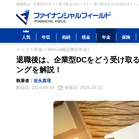
退職後は、企業型DCをどう受け取るのがベスト？ 受け取る3つの方法やタイミン
人気
年収
相続
税金
年金
保険
トップ
>
年金
>
iDeCo(確定拠出年金)
退職後は、企業型DCをどう受け取
ングを解説！
執筆者 :
岩永真理
配信日:
2019.09.24
更新日:
2025.10.21