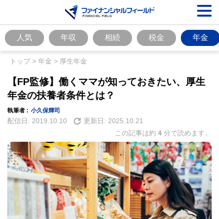
人気
年収
相続
税金
年金
トップ
>
年金
>
厚生年金
【FP監修】働くママが知っておきたい、厚生
年金の扶養者条件とは？
執筆者 :
小久保輝司
配信日:
2019.10.10
更新日:
2025.10.21
この記事は約
4
分で読めます。