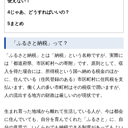
使えない！
談、生活するの観点から学ぶ「お金の基礎知識」講座など開
催。
4
じゃあ、どうすればいいの？
2人の男子（高3と小6）の母。品川区在住
5
まとめ
ゆめプランニング笑顔相続･FP事務所 代表
https://fp-yu
meplan.com/
「ふるさと納税」って？
「ふるさと納税」とは「納税」という名称ですが、実際に
は「都道府県、市区町村への寄附」です。原則として、収
入を得た場合には、所得税という国へ納める税金のほか
に、住んでいる（住民登録のある）市区町村に住民税を支
払います。働く人の多い市町村はその税収で潤いますが、
人の流出する地方の財政は厳しいのが現状です。
生まれ育った地域から離れて生活している人が、今は都会
に住んでいても、自分を育んでくれた「ふるさと」に、自
分の意思で、いくらかでも納税できる制度があってもよい