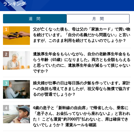
ランキング
週 間
月 間
父が亡くなった後も、母は父の「家族カード」で買い物
を続けています。「自分の名義だから問題ない」と言い
ますが、このまま利用を続けてもよいのでしょうか？
遺族厚生年金をもらいながら、自分の老齢厚生年金をも
らう年齢（65歳）になりました。両方とも全額もらえる
と思っていたのに、遺族厚生年金が減るって損じゃない
ですか？
娘夫婦が仕事の日は毎日孫の夕飯を作っています。家計
への負担も増えてきましたが、祖父母なら無償で協力す
るのが普通でしょうか？
4歳の息子と「新幹線の自由席」で帰省したら、乗客に
「息子さん、お金払ってないから座れないよ」と言われ
た！ こども運賃“約7000円”払わないと、席は確保でき
ないでしょうか？ 運賃ルールを確認