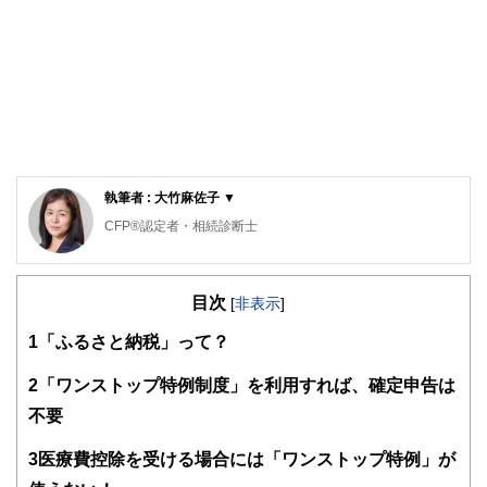
執筆者 : 大竹麻佐子 ▼
CFP®認定者・相続診断士
ゆめプランニング笑顔相続･FP事務所 代表
目次
証券会社、銀行、保険会社など金融機関での業務を経て現在
[
非表示
]
に至る。家計管理に役立つのでは、との思いからAFP取得
1
「ふるさと納税」って？
（2000年）、日本FP協会東京支部主催地域イベントへの参
加をきっかけにFP活動開始（2011年）、日本FP協会 「くら
しとお金のFP相談室」相談員（2016年）。
2
「ワンストップ特例制度」を利用すれば、確定申告は
不要
「目の前にいるその人が、より豊かに、よりよくなるため
に、今できること」を考え、サポートし続ける。
3
医療費控除を受ける場合には「ワンストップ特例」が
従業員向け「50代からのライフデザイン」セミナーや個人相