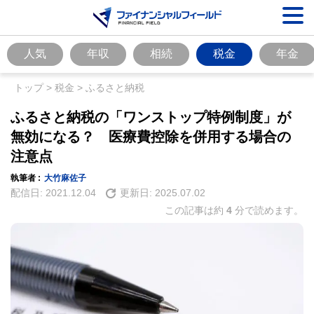
人気
年収
相続
税金
年金
トップ
>
税金
>
ふるさと納税
ふるさと納税の「ワンストップ特例制度」が
無効になる？ 医療費控除を併用する場合の
注意点
執筆者 :
大竹麻佐子
配信日:
2021.12.04
更新日:
2025.07.02
この記事は約
4
分で読めます。