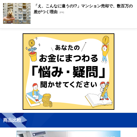
「え、こんなに違うの!?」マンション売却で、数百万の
差がつく理由
[PR]
商品比較