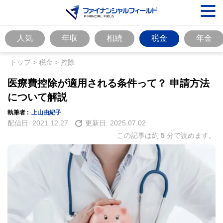
人気
年収
相続
税金
年金
トップ
>
税金
>
控除
医療費控除が適用される条件って？ 申請方法
について解説
執筆者 :
上山由紀子
配信日:
2021.12.27
更新日:
2025.07.02
この記事は約
5
分で読めます。