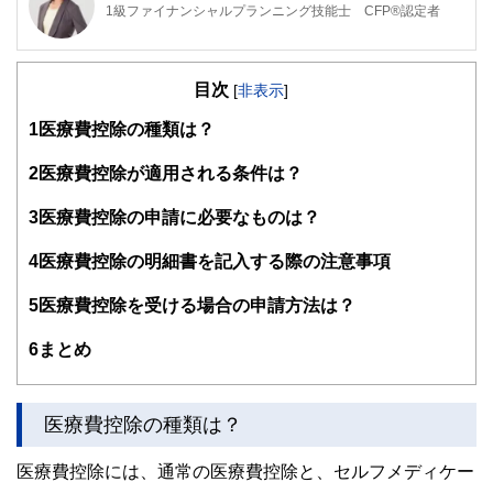
1級ファイナンシャルプランニング技能士 CFP®認定者
1級ファイナンシャルプランニング技能士 CFP®認定者
鹿児島県出身 現在は宮崎県に在住 独立系ファイナンシャ
目次
ル・プランナーです。
[
非表示
]
1
医療費控除の種類は？
企業理念は「地域密着型、宮崎の人の役にたつ活動を行い、
宮崎の人を支援すること」 着物も着れるFPです。
2
医療費控除が適用される条件は？
3
医療費控除の申請に必要なものは？
4
医療費控除の明細書を記入する際の注意事項
5
医療費控除を受ける場合の申請方法は？
6
まとめ
医療費控除の種類は？
医療費控除には、通常の医療費控除と、セルフメディケー