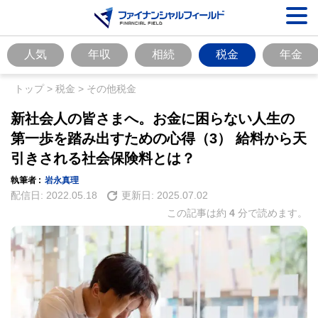
人気
年収
相続
税金
年金
トップ
>
税金
>
その他税金
新社会人の皆さまへ。お金に困らない人生の
第一歩を踏み出すための心得（3） 給料から天
引きされる社会保険料とは？
執筆者 :
岩永真理
配信日:
2022.05.18
更新日:
2025.07.02
この記事は約
4
分で読めます。