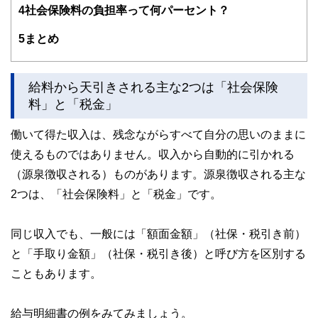
4
社会保険料の負担率って何パーセント？
右すると考え、学校教育でこれらの知識が身につく社会にな
ることを提唱している。
5
まとめ
ホームページ：
http://www.iwanaga-mari-fp.jp/
給料から天引きされる主な2つは「社会保険
料」と「税金」
働いて得た収入は、残念ながらすべて自分の思いのままに
使えるものではありません。収入から自動的に引かれる
（源泉徴収される）ものがあります。源泉徴収される主な
2つは、「社会保険料」と「税金」です。
同じ収入でも、一般には「額面金額」（社保・税引き前）
と「手取り金額」（社保・税引き後）と呼び方を区別する
こともあります。
給与明細書の例をみてみましょう。