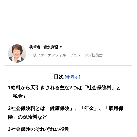
執筆者 : 岩永真理 ▼
一級ファイナンシャル・プランニング技能士
CFP®
ロングステイ・アドバイザー、住宅ローンアドバイザー、一
目次
般財団法人女性労働協会 認定講師。IFPコンフォート代表
[
非表示
]
横浜市出身、早稲田大学卒業。大手金融機関に入行後、ルク
1
給料から天引きされる主な2つは「社会保険料」と
センブルグ赴任等を含め10年超勤務。結婚後は夫の転勤に伴
い、ロンドン・上海・ニューヨーク・シンガポールに通算15
「税金」
年以上在住。ロンドンでは、現地の小学生に日本文化を伝え
るボランティア活動を展開。
2
社会保険料とは「健康保険」、「年金」、「雇用保
CFP®として独立後は、個別相談・セミナー講師・執筆など
を行う。
険」の保険料など
幅広い世代のライフプランに基づく資産運用、リタイアメン
トプラン、国際結婚のカップルの相談など多数。グローバル
3
社会保険のそれぞれの役割
な視点からの柔軟な提案を心掛けている。
３キン（金融・年金・税金）の知識の有無が人生の岐路を左