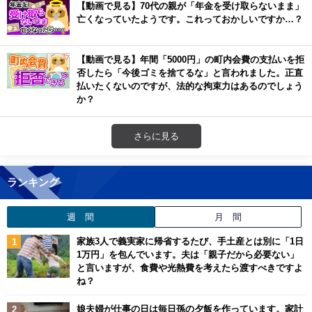
【動画で見る】70代の親が「年金を受け取らないまま」
亡くなっていたようです。これっておかしいですか…？
【動画で見る】年間「5000円」の町内会費の支払いを拒
否したら「今後ゴミを捨てるな」と言われました。正直
払いたくないのですが、法的な拘束力はあるのでしょう
か？
さらに見る
ランキング
週 間
月 間
家族3人で義実家に帰省するたび、手土産とは別に「1日
1万円」を包んでいます。夫は「親子だから必要ない」
と言いますが、食費や光熱費を考えたら渡すべきですよ
ね？
娘夫婦が仕事の日は毎日孫の夕飯を作っています。家計