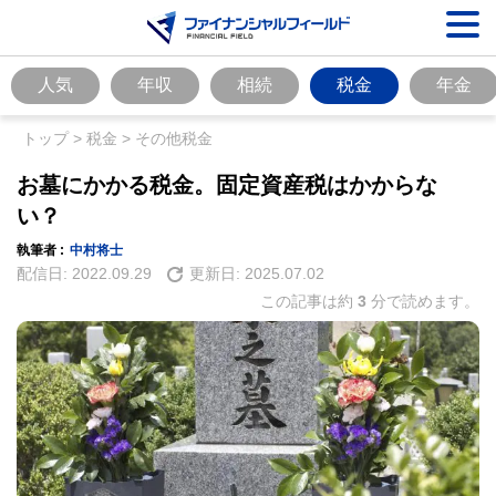
人気
年収
相続
税金
年金
トップ
>
税金
>
その他税金
お墓にかかる税金。固定資産税はかからな
い？
執筆者 :
中村将士
配信日:
2022.09.29
更新日:
2025.07.02
この記事は約
3
分で読めます。