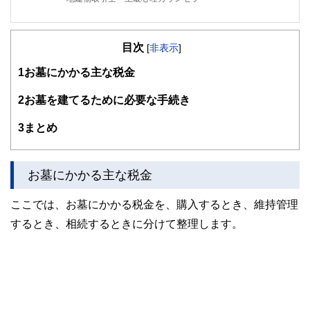
私がＦＰ相談を行うとき、一番優先していることは「あなた
が前向きになれるかどうか」です。セミナーを行うときに、
目次
大事にしていることは「楽しいかどうか」です。
[
非表示
]
1
お墓にかかる主な税金
ファイナンシャル・プランニングは、数字遊びであってはな
りません。そこに「幸せ」や「前向きな気持ち」があって初
めて価値があるものです。私は、そういった気持ちを何より
2
お墓を建てるために必要な手続き
も大切に思っています。
3
まとめ
お墓にかかる主な税金
ここでは、お墓にかかる税金を、購入するとき、維持管理
するとき、相続するときに分けて整理します。