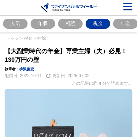
人気
年収
相続
税金
年金
トップ
>
税金
>
控除
【大副業時代の年金】専業主婦（夫）必見！
130万円の壁
執筆者 :
柳沢俊宏
配信日:
2022.10.11
更新日:
2025.07.02
この記事は約
4
分で読めます。