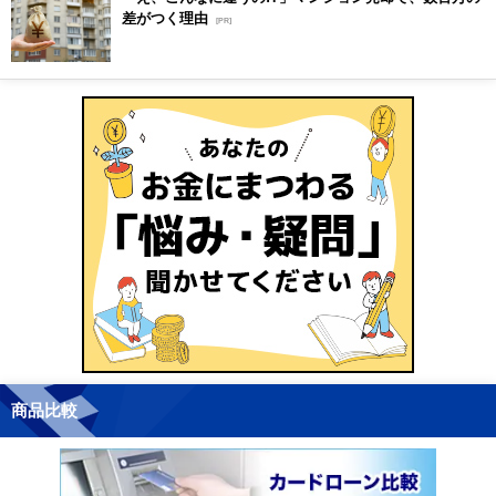
差がつく理由
[PR]
商品比較