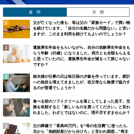
週 間
月 間
父が亡くなった後も、母は父の「家族カード」で買い物
を続けています。「自分の名義だから問題ない」と言い
ますが、このまま利用を続けてもよいのでしょうか？
遺族厚生年金をもらいながら、自分の老齢厚生年金をも
らう年齢（65歳）になりました。両方とも全額もらえる
と思っていたのに、遺族厚生年金が減るって損じゃない
ですか？
娘夫婦が仕事の日は毎日孫の夕飯を作っています。家計
への負担も増えてきましたが、祖父母なら無償で協力す
るのが普通でしょうか？
食べる前のソフトクリームを落としてしまった息子。交
換を依頼すると「新しいものを買ってください」と言わ
れました。わざとではないのに、理不尽すぎませんか？
父の葬儀で「香典80万円」を“母の生活費”に使ったら、
兄から「相続財産だから分けろ」と言われ困惑…“喪主