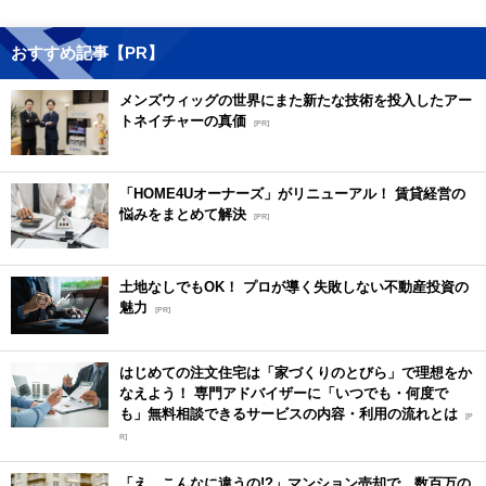
おすすめ記事【PR】
メンズウィッグの世界にまた新たな技術を投入したアー
トネイチャーの真価
[PR]
「HOME4Uオーナーズ」がリニューアル！ 賃貸経営の
悩みをまとめて解決
[PR]
土地なしでもOK！ プロが導く失敗しない不動産投資の
魅力
[PR]
はじめての注文住宅は「家づくりのとびら」で理想をか
なえよう！ 専門アドバイザーに「いつでも・何度で
も」無料相談できるサービスの内容・利用の流れとは
[P
R]
「え、こんなに違うの!?」マンション売却で、数百万の