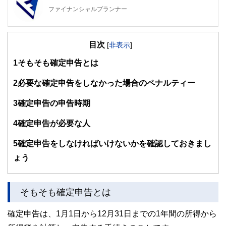
ファイナンシャルプランナー
FinancialField編集部は、金融、経済に関する記事を、日々
の暮らしにどのような影響を与えるかという視点で、お金の
目次
知識がない方でも理解できるようわかりやすく発信していま
[
非表示
]
す。
1
そもそも確定申告とは
編集部のメンバーは、ファイナンシャルプランナーの資格取
得者を中心に「お金や暮らし」に関する書籍・雑誌の編集経
2
必要な確定申告をしなかった場合のペナルティー
験者で構成され、企画立案から記事掲載まですべての工程に
関わることで、読者目線のコンテンツを追求しています。
3
確定申告の申告時期
FinancialFieldの特徴は、ファイナンシャルプランナー、弁
4
確定申告が必要な人
護士、税理士、宅地建物取引士、相続診断士、住宅ローンア
ドバイザー、DCプランナー、公認会計士、社会保険労務
士、行政書士、投資アナリスト、キャリアコンサルタントな
5
確定申告をしなければいけないかを確認しておきまし
ど150名以上の有資格者を執筆者・監修者として迎え、むず
ょう
かしく感じられる年金や税金、相続、保険、ローンなどの話
をわかりやすく発信している点です。
このように編集経験豊富なメンバーと金融や経済に精通した
そもそも確定申告とは
執筆者・監修者による執筆体制を築くことで、内容のわかり
やすさはもちろんのこと、読み応えのあるコンテンツと確か
確定申告は、1月1日から12月31日までの1年間の所得から
な情報発信を実現しています。