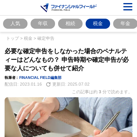
人気
年収
相続
税金
年金
トップ
>
税金
>
確定申告
必要な確定申告をしなかった場合のペナルテ
ィーはどんなもの？ 申告時期や確定申告が必
要な人についても併せて紹介
執筆者 :
FINANCIAL FIELD編集部
配信日:
2023.01.16
更新日:
2025.07.02
この記事は約
3
分で読めます。