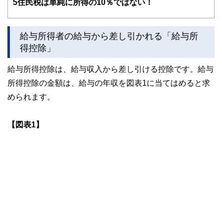
5
住民税は単純に所得の10％ではない！
このように編集経験豊富なメンバーと金融や経済に精通した
執筆者・監修者による執筆体制を築くことで、内容のわかり
給与所得者の給与から差し引かれる「給与所
やすさはもちろんのこと、読み応えのあるコンテンツと確か
な情報発信を実現しています。
得控除」
私たちは、快適でより良い生活のアイデアを提供するお金の
給与所得控除は、給与収入から差し引ける控除です。給与
コンシェルジュを目指します。
所得控除の金額は、給与の年収を図表1に当てはめると求
められます。
【図表1】