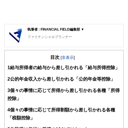
執筆者 : FINANCIAL FIELD編集部 ▼
ファイナンシャルプランナー
FinancialField編集部は、金融、経済に関する記事を、日々
の暮らしにどのような影響を与えるかという視点で、お金の
目次
知識がない方でも理解できるようわかりやすく発信していま
[
非表示
]
す。
1
給与所得者の給与から差し引かれる「給与所得控除」
編集部のメンバーは、ファイナンシャルプランナーの資格取
得者を中心に「お金や暮らし」に関する書籍・雑誌の編集経
2
公的年金収入から差し引かれる「公的年金等控除」
験者で構成され、企画立案から記事掲載まですべての工程に
関わることで、読者目線のコンテンツを追求しています。
3
個々の事情に応じて所得から差し引かれる各種「所得
FinancialFieldの特徴は、ファイナンシャルプランナー、弁
控除」
護士、税理士、宅地建物取引士、相続診断士、住宅ローンア
ドバイザー、DCプランナー、公認会計士、社会保険労務
4
個々の事情に応じて所得割額から差し引かれる各種
士、行政書士、投資アナリスト、キャリアコンサルタントな
「税額控除」
ど150名以上の有資格者を執筆者・監修者として迎え、むず
かしく感じられる年金や税金、相続、保険、ローンなどの話
をわかりやすく発信している点です。