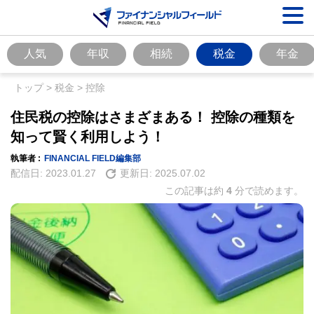
人気
年収
相続
税金
年金
トップ
>
税金
>
控除
住民税の控除はさまざまある！ 控除の種類を
知って賢く利用しよう！
執筆者 :
FINANCIAL FIELD編集部
配信日:
2023.01.27
更新日:
2025.07.02
この記事は約
4
分で読めます。