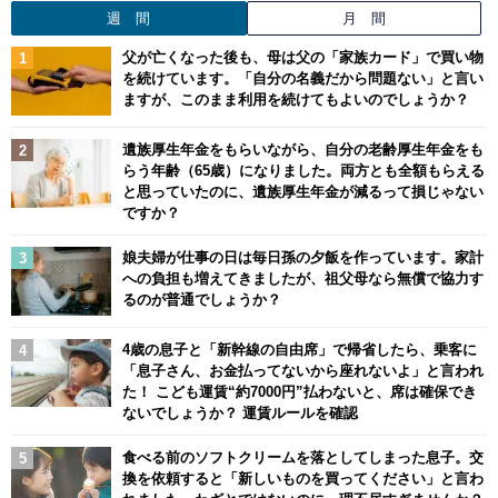
週 間
月 間
父が亡くなった後も、母は父の「家族カード」で買い物
を続けています。「自分の名義だから問題ない」と言い
ますが、このまま利用を続けてもよいのでしょうか？
遺族厚生年金をもらいながら、自分の老齢厚生年金をも
らう年齢（65歳）になりました。両方とも全額もらえる
と思っていたのに、遺族厚生年金が減るって損じゃない
ですか？
娘夫婦が仕事の日は毎日孫の夕飯を作っています。家計
への負担も増えてきましたが、祖父母なら無償で協力す
るのが普通でしょうか？
4歳の息子と「新幹線の自由席」で帰省したら、乗客に
「息子さん、お金払ってないから座れないよ」と言われ
た！ こども運賃“約7000円”払わないと、席は確保でき
ないでしょうか？ 運賃ルールを確認
食べる前のソフトクリームを落としてしまった息子。交
換を依頼すると「新しいものを買ってください」と言わ