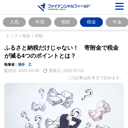
人気
年収
相続
税金
年金
トップ
>
税金
>
控除
ふるさと納税だけじゃない！ 寄附金で税金
が減る4つのポイントとは？
執筆者 :
酒井 乙
配信日:
2023.03.08
更新日:
2025.07.02
この記事は約
6
分で読めます。