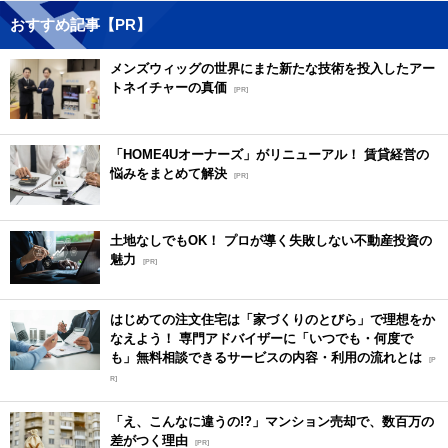
おすすめ記事【PR】
メンズウィッグの世界にまた新たな技術を投入したアー
トネイチャーの真価
[PR]
「HOME4Uオーナーズ」がリニューアル！ 賃貸経営の
悩みをまとめて解決
[PR]
土地なしでもOK！ プロが導く失敗しない不動産投資の
魅力
[PR]
はじめての注文住宅は「家づくりのとびら」で理想をか
なえよう！ 専門アドバイザーに「いつでも・何度で
も」無料相談できるサービスの内容・利用の流れとは
[P
R]
「え、こんなに違うの!?」マンション売却で、数百万の
差がつく理由
[PR]