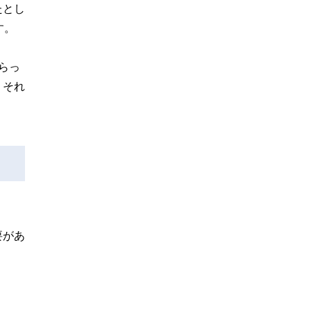
たとし
す。
らっ
、それ
要があ