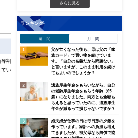
さらに見る
ランキング
週 間
月 間
父が亡くなった後も、母は父の「家
族カード」で買い物を続けていま
均等割
す。「自分の名義だから問題ない」
と言いますが、このまま利用を続け
してい
てもよいのでしょうか？
遺族厚生年金をもらいながら、自分
の老齢厚生年金をもらう年齢（65
歳）になりました。両方とも全額も
らえると思っていたのに、遺族厚生
年金が減るって損じゃないですか？
娘夫婦が仕事の日は毎日孫の夕飯を
作っています。家計への負担も増え
てきましたが、祖父母なら無償で協