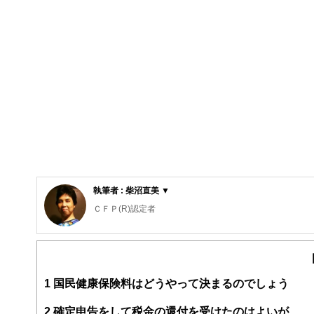
執筆者 : 柴沼直美 ▼
ＣＦＰ(R)認定者
大学を卒業後、保険営業に従事したのち渡米。MBAを修
から教育費の捻出・方法・留学まで助言経験豊富。老後問
数。現在は、FP業務と教育機関での講師業を行う。2017年
http://www.caripri.com
1
国民健康保険料はどうやって決まるのでしょう
2
確定申告をして税金の還付を受けたのはよいが……