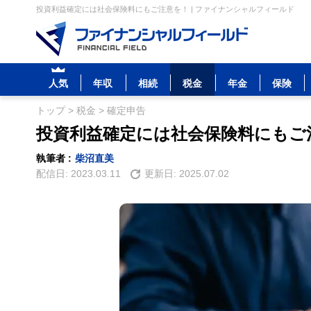
投資利益確定には社会保険料にもご注意を！ | ファイナンシャルフィールド
人気
年収
相続
税金
年金
保険
トップ
>
税金
>
確定申告
投資利益確定には社会保険料にもご
執筆者 :
柴沼直美
配信日:
2023.03.11
更新日:
2025.07.02