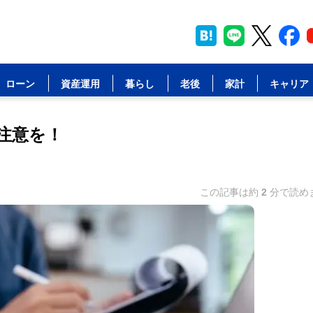
ローン
資産運用
暮らし
老後
家計
キャリア
注意を！
この記事は約
2
分で読め