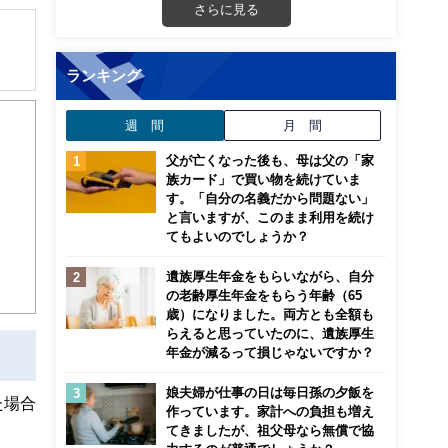
さらに見る
ランキング
解でき
週 間
月 間
画立
父が亡くなった後も、母は父の「家
族カード」で買い物を続けていま
ンナ
す。「自分の名義だから問題ない」
迎
と言いますが、このまま利用を続け
てもよいのでしょうか？
こ
遺族厚生年金をもらいながら、自分
の老齢厚生年金をもらう年齢（65
歳）になりました。両方とも全額も
らえると思っていたのに、遺族厚生
年金が減るって損じゃないですか？
娘夫婦が仕事の日は毎日孫の夕飯を
た場合
作っています。家計への負担も増え
てきましたが、祖父母なら無償で協