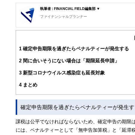
執筆者 : FINANCIAL FIELD編集部 ▼
ファイナンシャルプランナー
FinancialField編集部は、金融、経済に関する記
るようわかりやすく発信しています。
編集部のメンバーは、ファイナンシャルプランナーの資格
案から記事掲載まですべての工程に関わることで、読者目
1
確定申告期限を過ぎたらペナルティーが発生する
FinancialFieldの特徴は、ファイナンシャルプラ
2
間に合いそうにない場合は「期限延長申請」
ー、公認会計士、社会保険労務士、行政書士、投資アナリ
え、むずかしく感じられる年金や税金、相続、保険、ロー
3
新型コロナウイルス感染症も延長対象
このように編集経験豊富なメンバーと金融や経済に精通し
4
まとめ
と、読み応えのあるコンテンツと確かな情報発信を実現し
私たちは、快適でより良い生活のアイデアを提供するお金
確定申告期限を過ぎたらペナルティーが発生す
課税は公平でなければならないため、確定申告の期限
には、ペナルティーとして「無申告加算税」と「延滞