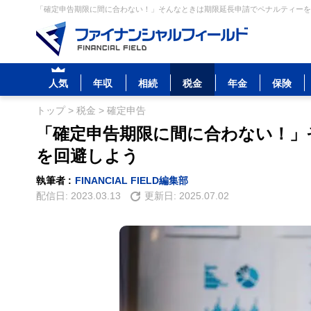
「確定申告期限に間に合わない！」そんなときは期限延長申請でペナルティーを回
人気
年収
相続
税金
年金
保険
トップ
>
税金
>
確定申告
「確定申告期限に間に合わない！」
を回避しよう
執筆者 :
FINANCIAL FIELD編集部
配信日:
2023.03.13
更新日:
2025.07.02