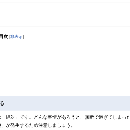
事を、日々の暮らしにどのような影響を与えるかという視点で、お金の知識がない方でも理
目次
[
非表示
]
取得者を中心に「お金や暮らし」に関する書籍・雑誌の編集経験者で構成され、企
線のコンテンツを追求しています。
ンナー、弁護士、税理士、宅地建物取引士、相続診断士、住宅ローンアドバイザー、DCプラ
スト、キャリアコンサルタントなど150名以上の有資格者を執筆者・監修者として
ンなどの話をわかりやすく発信している点です。
た執筆者・監修者による執筆体制を築くことで、内容のわかりやすさはもちろんの
ています。
のコンシェルジュを目指します。
る
は「絶対」です。どんな事情があろうと、無断で過ぎてしまっ
税」が発生するため注意しましょう。