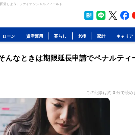
避しよう | ファイナンシャルフィールド
ローン
資産運用
暮らし
老後
家計
キャリア
そんなときは期限延長申請でペナルティ
この記事は約
3
分で読め