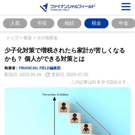
人気
年収
相続
税金
年金
トップ
>
税金
>
その他税金
少子化対策で増税されたら家計が苦しくなる
かも？ 個人ができる対策とは
執筆者 :
FINANCIAL FIELD編集部
配信日:
2023.05.18
更新日:
2025.07.02
この記事は約
3
分で読めます。