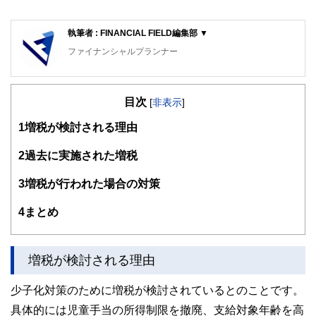
執筆者 : FINANCIAL FIELD編集部 ▼
ファイナンシャルプランナー
FinancialField編集部は、金融、経済に関する記事を、日々
の暮らしにどのような影響を与えるかという視点で、お金の
目次
知識がない方でも理解できるようわかりやすく発信していま
[
非表示
]
す。
1
増税が検討される理由
編集部のメンバーは、ファイナンシャルプランナーの資格取
得者を中心に「お金や暮らし」に関する書籍・雑誌の編集経
2
過去に実施された増税
験者で構成され、企画立案から記事掲載まですべての工程に
関わることで、読者目線のコンテンツを追求しています。
3
増税が行われた場合の対策
FinancialFieldの特徴は、ファイナンシャルプランナー、弁
4
まとめ
護士、税理士、宅地建物取引士、相続診断士、住宅ローンア
ドバイザー、DCプランナー、公認会計士、社会保険労務
士、行政書士、投資アナリスト、キャリアコンサルタントな
ど150名以上の有資格者を執筆者・監修者として迎え、むず
増税が検討される理由
かしく感じられる年金や税金、相続、保険、ローンなどの話
をわかりやすく発信している点です。
少子化対策のために増税が検討されているとのことです。
このように編集経験豊富なメンバーと金融や経済に精通した
具体的には児童手当の所得制限を撤廃、支給対象年齢を高
執筆者・監修者による執筆体制を築くことで、内容のわかり