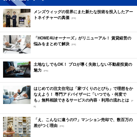
メンズウィッグの世界にまた新たな技術を投入したアー
トネイチャーの真価
[PR]
「HOME4Uオーナーズ」がリニューアル！ 賃貸経営の
悩みをまとめて解決
[PR]
土地なしでもOK！ プロが導く失敗しない不動産投資の
魅力
[PR]
はじめての注文住宅は「家づくりのとびら」で理想をか
なえよう！ 専門アドバイザーに「いつでも・何度で
も」無料相談できるサービスの内容・利用の流れとは
[P
R]
「え、こんなに違うの!?」マンション売却で、数百万の
差がつく理由
[PR]