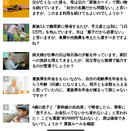
父が亡くなった後も、母は父の「家族カード」で買い物
を続けています。「自分の名義だから問題ない」と言い
ますが、このまま利用を続けてもよいのでしょうか？
家族3人で義実家に帰省するたび、手土産とは別に「1日
1万円」を包んでいます。夫は「親子だから必要ない」
と言いますが、食費や光熱費を考えたら渡すべきですよ
ね？
娘夫婦が仕事の日は毎日孫の夕飯を作っています。家計
への負担も増えてきましたが、祖父母なら無償で協力す
るのが普通でしょうか？
遺族厚生年金をもらいながら、自分の老齢厚生年金をも
らう年齢（65歳）になりました。両方とも全額もらえる
と思っていたのに、遺族厚生年金が減るって損じゃない
ですか？
4歳の息子と「新幹線の自由席」で帰省したら、乗客に
「息子さん、お金払ってないから座れないよ」と言われ
た！ こども運賃“約7000円”払わないと、席は確保でき
ないでしょうか？ 運賃ルールを確認