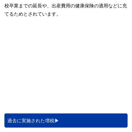
やすさはもちろんのこと、読み応えのあるコンテンツと確か
校卒業までの延長や、出産費用の健康保険の適用などに充
な情報発信を実現しています。
てるためとされています。
私たちは、快適でより良い生活のアイデアを提供するお金の
コンシェルジュを目指します。
過去に実施された増税