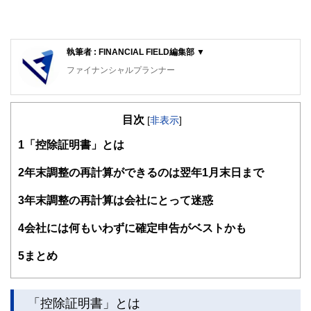
執筆者 : FINANCIAL FIELD編集部 ▼
ファイナンシャルプランナー
FinancialField編集部は、金融、経済に関する記事を、日々
の暮らしにどのような影響を与えるかという視点で、お金の
目次
知識がない方でも理解できるようわかりやすく発信していま
[
非表示
]
す。
1
「控除証明書」とは
編集部のメンバーは、ファイナンシャルプランナーの資格取
得者を中心に「お金や暮らし」に関する書籍・雑誌の編集経
2
年末調整の再計算ができるのは翌年1月末日まで
験者で構成され、企画立案から記事掲載まですべての工程に
関わることで、読者目線のコンテンツを追求しています。
3
年末調整の再計算は会社にとって迷惑
FinancialFieldの特徴は、ファイナンシャルプランナー、弁
4
会社には何もいわずに確定申告がベストかも
護士、税理士、宅地建物取引士、相続診断士、住宅ローンア
ドバイザー、DCプランナー、公認会計士、社会保険労務
士、行政書士、投資アナリスト、キャリアコンサルタントな
5
まとめ
ど150名以上の有資格者を執筆者・監修者として迎え、むず
かしく感じられる年金や税金、相続、保険、ローンなどの話
をわかりやすく発信している点です。
「控除証明書」とは