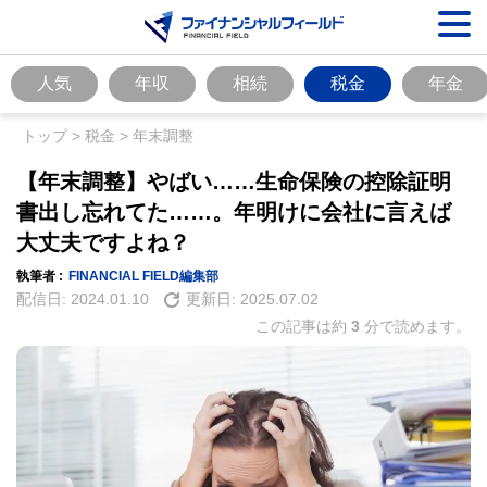
人気
年収
相続
税金
年金
トップ
>
税金
>
年末調整
【年末調整】やばい……生命保険の控除証明
書出し忘れてた……。年明けに会社に言えば
大丈夫ですよね？
執筆者 :
FINANCIAL FIELD編集部
配信日:
2024.01.10
更新日:
2025.07.02
この記事は約
3
分で読めます。