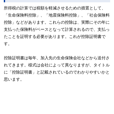
このように編集経験豊富なメンバーと金融や経済に精通した
執筆者・監修者による執筆体制を築くことで、内容のわかり
所得税の計算では税額を軽減させるための措置として、
やすさはもちろんのこと、読み応えのあるコンテンツと確か
「生命保険料控除」、「地震保険料控除」、「社会保険料
な情報発信を実現しています。
控除」などがあります。これらの控除は、実際にその年に
私たちは、快適でより良い生活のアイデアを提供するお金の
コンシェルジュを目指します。
支払った保険料がベースとなって計算されるので、支払っ
たことを証明する必要があります。これが控除証明書で
す。
控除証明書は毎年、加入先の生命保険会社などから送付さ
れてきます。様式は会社によって異なりますが、タイトル
に「控除証明書」と記載されているのでわかりやすいかと
思います。