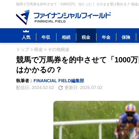
競馬で万馬券を的中させて「1000万円」当たった！ そのまま受け取れる？ 税金
人気
年収
相続
税金
年金
保険
トップ
>
税金
>
その他税金
競馬で万馬券を的中させて「1000
はかかるの？
執筆者 :
FINANCIAL FIELD編集部
配信日:
2024.02.02
更新日:
2025.07.02