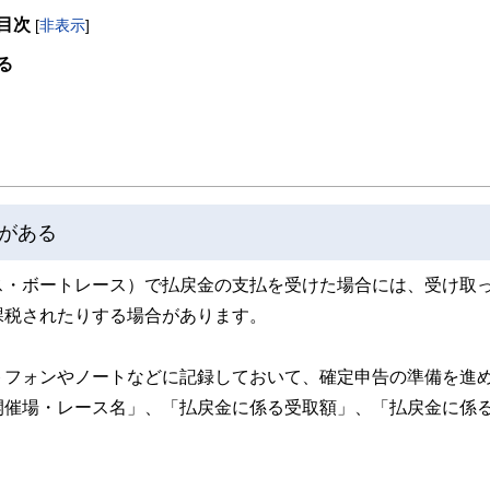
目次
[
非表示
]
取得者を中心に「お金や暮らし」に関する書籍・雑誌の編集経験者で構成され、企
線のコンテンツを追求しています。
る
ンナー、弁護士、税理士、宅地建物取引士、相続診断士、住宅ローンアドバイザー、DCプラ
スト、キャリアコンサルタントなど150名以上の有資格者を執筆者・監修者として
ンなどの話をわかりやすく発信している点です。
た執筆者・監修者による執筆体制を築くことで、内容のわかりやすさはもちろんの
ています。
がある
のコンシェルジュを目指します。
ス・ボートレース）で払戻金の支払を受けた場合には、受け取
課税されたりする場合があります。
トフォンやノートなどに記録しておいて、確定申告の準備を進
開催場・レース名」、「払戻金に係る受取額」、「払戻金に係