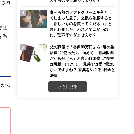
力するのが普通でしょうか？
求され
食べる前のソフトクリームを落とし
てしまった息子。交換を依頼すると
「新しいものを買ってください」と
告は
言われました。わざとではないの
に、理不尽すぎませんか？
を当
父の葬儀で「香典80万円」を“母の生
活費”に使ったら、兄から「相続財産
だから分けろ」と言われ困惑…“喪主
は母親”でしたし、兄弟では受け取れ
ないですよね？ 香典をめぐる“税金と
法律”
庁から
さらに見る