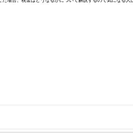
当てた場合、税金はどうなるかについて解説するので気になる人
事を、日々の暮らしにどのような影響を与えるかという視点で、お金の知識がない方でも理