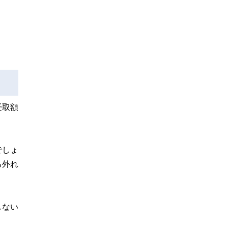
受取額
でしょ
る外れ
しない