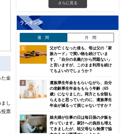
さらに見る
画立
ランキング
ンナ
迎
週 間
月 間
こ
父が亡くなった後も、母は父の「家
族カード」で買い物を続けていま
す。「自分の名義だから問題ない」
と言いますが、このまま利用を続け
てもよいのでしょうか？
った金
遺族厚生年金をもらいながら、自分
の老齢厚生年金をもらう年齢（65
歳）になりました。両方とも全額も
らえると思っていたのに、遺族厚生
めまし
年金が減るって損じゃないですか？
る投票
娘夫婦が仕事の日は毎日孫の夕飯を
作っています。家計への負担も増え
てきましたが、祖父母なら無償で協