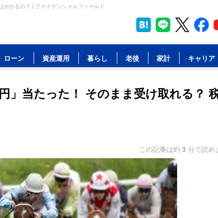
はかかるの？ | ファイナンシャルフィールド
ローン
資産運用
暮らし
老後
家計
キャリア
万円」当たった！ そのまま受け取れる？ 
この記事は約
3
分で読め