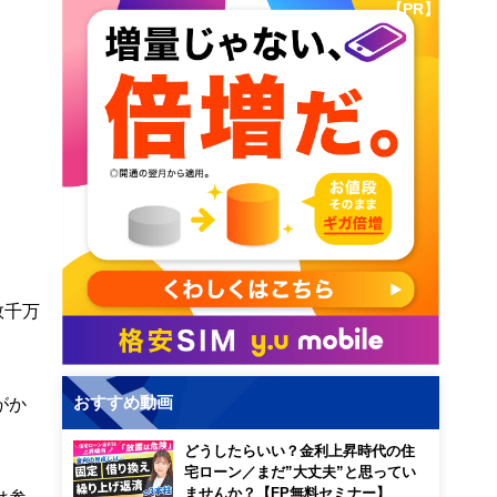
【PR】
数千万
おすすめ動画
がか
どうしたらいい？金利上昇時代の住
宅ローン／まだ”大丈夫”と思ってい
ませんか？【FP無料セミナー】