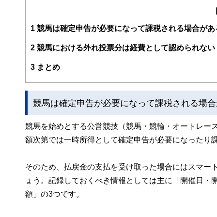
るようわかりやすく発信しています。
編集部のメンバーは、ファイナンシャルプランナーの資格
案から記事掲載まですべての工程に関わることで、読者目
1
競馬は確定申告が必要になって課税される場合があ
FinancialFieldの特徴は、ファイナンシャルプラ
2
競馬における外れ投票分は経費として認められない
ー、公認会計士、社会保険労務士、行政書士、投資アナリ
え、むずかしく感じられる年金や税金、相続、保険、ロー
3
まとめ
このように編集経験豊富なメンバーと金融や経済に精通し
と、読み応えのあるコンテンツと確かな情報発信を実現し
競馬は確定申告が必要になって課税される場合
私たちは、快適でより良い生活のアイデアを提供するお金
競馬を始めとする公営競技（競馬・競輪・オートレー
額次第では一時所得として確定申告が必要になったり
そのため、払戻金の支払を受け取った場合にはスマー
ょう。記録しておくべき情報としては主に「開催日・
額」の3つです。