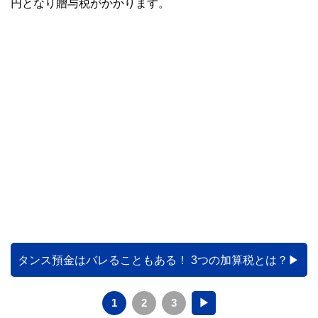
円となり贈与税がかかります。
タンス預金はバレることもある！ 3つの加算税とは？
1
2
3
▶