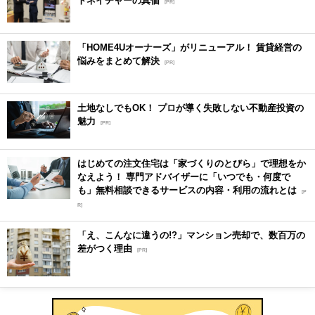
トネイチャーの真価
[PR]
「HOME4Uオーナーズ」がリニューアル！ 賃貸経営の
悩みをまとめて解決
[PR]
土地なしでもOK！ プロが導く失敗しない不動産投資の
魅力
[PR]
はじめての注文住宅は「家づくりのとびら」で理想をか
なえよう！ 専門アドバイザーに「いつでも・何度で
も」無料相談できるサービスの内容・利用の流れとは
[P
R]
「え、こんなに違うの!?」マンション売却で、数百万の
差がつく理由
[PR]