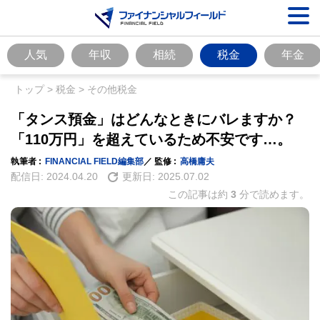
人気
年収
相続
税金
年金
トップ
>
税金
>
その他税金
「タンス預金」はどんなときにバレますか？
「110万円」を超えているため不安です…。
執筆者 :
FINANCIAL FIELD編集部
／ 監修 :
高橋庸夫
配信日:
2024.04.20
更新日:
2025.07.02
この記事は約
3
分で読めます。