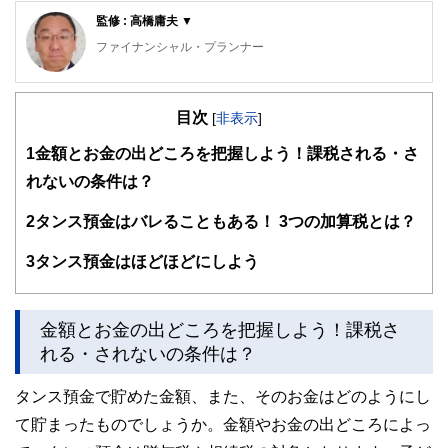
の暮らしにどのような影響を与えるかという視点で、お金の
監修 : 高橋庸夫 ▼
知識がない方でも理解できるようわかりやすく発信していま
す。
ファイナンシャル・プランナー
編集部のメンバーは、ファイナンシャルプランナーの資格取
住宅ローンアドバイザー ,宅地建物取引士, マンション管理
得者を中心に「お金や暮らし」に関する書籍・雑誌の編集経
士, 防災士
験者で構成され、企画立案から記事掲載まですべての工程に
目次
サラリーマン生活２４年、その間１０回以上の転勤を経験
[
非表示
]
関わることで、読者目線のコンテンツを追求しています。
し、全国各所に居住。早期退職後は、新たな知識習得に貪欲
1
金額とお金の出どころを把握しよう！課税される・さ
に努めるとともに、自らが経験した「サラリーマンの退職、
FinancialFieldの特徴は、ファイナンシャルプランナー、弁
住宅ローン、子育て教育、資産運用」などの実体験をベース
れないの条件は？
護士、税理士、宅地建物取引士、相続診断士、住宅ローンア
として、個別相談、セミナー講師など精力的に活動。また、
ドバイザー、DCプランナー、公認会計士、社会保険労務
マンション管理士として管理組合運営や役員やマンション居
2
タンス預金はバレることもある！ 3つの加算税とは？
士、行政書士、投資アナリスト、キャリアコンサルタントな
住者への支援を実施。妻と長女と犬１匹。
ど150名以上の有資格者を執筆者・監修者として迎え、むず
かしく感じられる年金や税金、相続、保険、ローンなどの話
3
タンス預金はほどほどにしよう
をわかりやすく発信している点です。
このように編集経験豊富なメンバーと金融や経済に精通した
執筆者・監修者による執筆体制を築くことで、内容のわかり
金額とお金の出どころを把握しよう！課税さ
やすさはもちろんのこと、読み応えのあるコンテンツと確か
れる・されないの条件は？
な情報発信を実現しています。
タンス預金で貯めた金額、また、そのお金はどのようにし
私たちは、快適でより良い生活のアイデアを提供するお金の
コンシェルジュを目指します。
て貯まったものでしょうか。金額やお金の出どころによっ