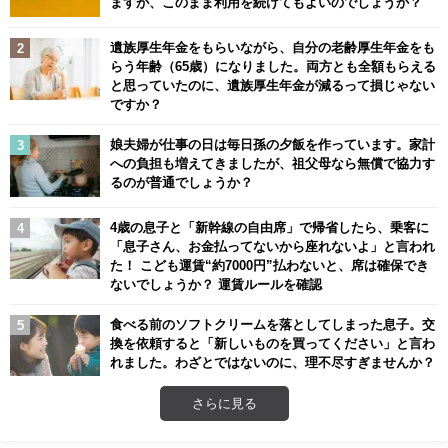
ますが、このまま利用を続けてもよいのでしょうか？
遺族厚生年金をもらいながら、自分の老齢厚生年金をも
らう年齢（65歳）になりました。両方とも全額もらえる
と思っていたのに、遺族厚生年金が減るって損じゃない
ですか？
娘夫婦が仕事の日は毎日孫の夕飯を作っています。家計
への負担も増えてきましたが、祖父母なら無償で協力す
るのが普通でしょうか？
4歳の息子と「新幹線の自由席」で帰省したら、乗客に
「息子さん、お金払ってないから座れないよ」と言われ
た！ こども運賃“約7000円”払わないと、席は確保でき
ないでしょうか？ 運賃ルールを確認
食べる前のソフトクリームを落としてしまった息子。交
換を依頼すると「新しいものを買ってください」と言わ
れました。わざとではないのに、理不尽すぎませんか？
さらに見る