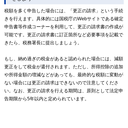
執筆者・監修者による執筆体制を築くことで、内容のわかり
税額を多く申告した場合には、「更正の請求」という手続
やすさはもちろんのこと、読み応えのあるコンテンツと確か
な情報発信を実現しています。
きを行えます。具体的には国税庁のWebサイトである確定
私たちは、快適でより良い生活のアイデアを提供するお金の
申告書等作成コーナーを利用して、更正の請求書の作成が
コンシェルジュを目指します。
可能です。更正の請求書に訂正箇所など必要事項を記載で
きたら、税務署長に提出しましょう。
もし、納め過ぎの税金があると認められた場合には、減額
更正をして税金が還付されます。ただし、所得控除の追加
や所得金額の増減などがあっても、最終的な税額に変動が
ない場合には更正の請求はできないので注意してくださ
い。なお、更正の請求を行える期間は、原則として法定申
告期限から5年以内と定められています。