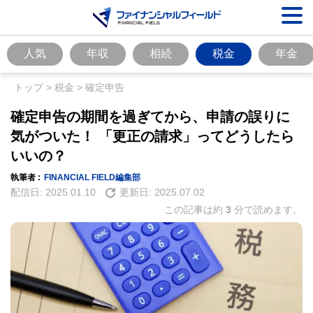
人気
年収
相続
税金
年金
トップ
>
税金
>
確定申告
確定申告の期間を過ぎてから、申請の誤りに
気がついた！ 「更正の請求」ってどうしたら
いいの？
執筆者 :
FINANCIAL FIELD編集部
配信日:
2025.01.10
更新日:
2025.07.02
この記事は約
3
分で読めます。