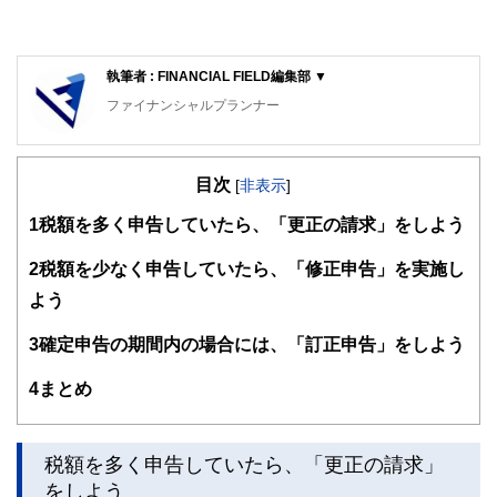
執筆者 : FINANCIAL FIELD編集部 ▼
ファイナンシャルプランナー
FinancialField編集部は、金融、経済に関する記事を、日々
の暮らしにどのような影響を与えるかという視点で、お金の
目次
知識がない方でも理解できるようわかりやすく発信していま
[
非表示
]
す。
1
税額を多く申告していたら、「更正の請求」をしよう
編集部のメンバーは、ファイナンシャルプランナーの資格取
得者を中心に「お金や暮らし」に関する書籍・雑誌の編集経
2
税額を少なく申告していたら、「修正申告」を実施し
験者で構成され、企画立案から記事掲載まですべての工程に
よう
関わることで、読者目線のコンテンツを追求しています。
FinancialFieldの特徴は、ファイナンシャルプランナー、弁
3
確定申告の期間内の場合には、「訂正申告」をしよう
護士、税理士、宅地建物取引士、相続診断士、住宅ローンア
ドバイザー、DCプランナー、公認会計士、社会保険労務
4
まとめ
士、行政書士、投資アナリスト、キャリアコンサルタントな
ど150名以上の有資格者を執筆者・監修者として迎え、むず
かしく感じられる年金や税金、相続、保険、ローンなどの話
をわかりやすく発信している点です。
税額を多く申告していたら、「更正の請求」
をしよう
このように編集経験豊富なメンバーと金融や経済に精通した