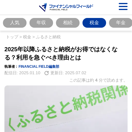
人気
年収
相続
税金
年金
トップ
>
税金
>
ふるさと納税
2025年以降ふるさと納税がお得ではなくな
る？利用を急ぐべき理由とは
執筆者 :
FINANCIAL FIELD編集部
配信日:
2025.01.10
更新日:
2025.07.02
この記事は約
4
分で読めます。