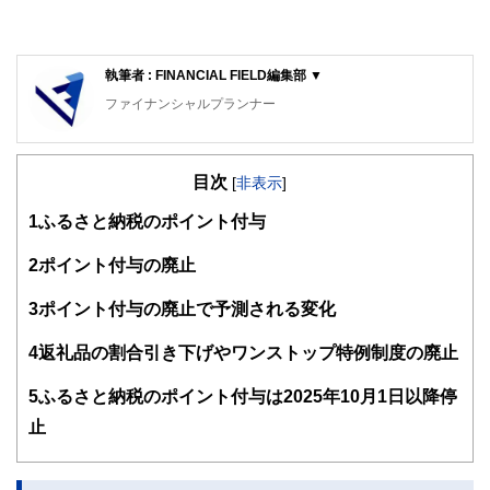
執筆者 : FINANCIAL FIELD編集部 ▼
ファイナンシャルプランナー
FinancialField編集部は、金融、経済に関する記事を、日々
の暮らしにどのような影響を与えるかという視点で、お金の
目次
知識がない方でも理解できるようわかりやすく発信していま
[
非表示
]
す。
1
ふるさと納税のポイント付与
編集部のメンバーは、ファイナンシャルプランナーの資格取
得者を中心に「お金や暮らし」に関する書籍・雑誌の編集経
2
ポイント付与の廃止
験者で構成され、企画立案から記事掲載まですべての工程に
関わることで、読者目線のコンテンツを追求しています。
3
ポイント付与の廃止で予測される変化
FinancialFieldの特徴は、ファイナンシャルプランナー、弁
4
返礼品の割合引き下げやワンストップ特例制度の廃止
護士、税理士、宅地建物取引士、相続診断士、住宅ローンア
ドバイザー、DCプランナー、公認会計士、社会保険労務
士、行政書士、投資アナリスト、キャリアコンサルタントな
5
ふるさと納税のポイント付与は2025年10月1日以降停
ど150名以上の有資格者を執筆者・監修者として迎え、むず
止
かしく感じられる年金や税金、相続、保険、ローンなどの話
をわかりやすく発信している点です。
このように編集経験豊富なメンバーと金融や経済に精通した