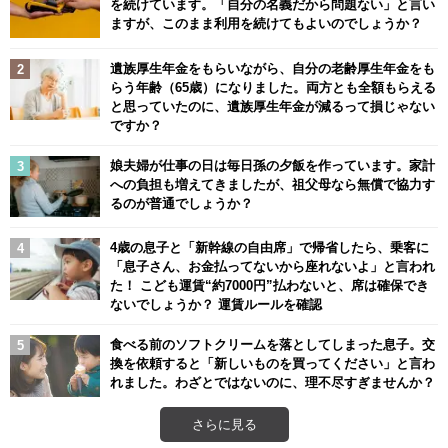
を続けています。「自分の名義だから問題ない」と言い
ますが、このまま利用を続けてもよいのでしょうか？
遺族厚生年金をもらいながら、自分の老齢厚生年金をも
らう年齢（65歳）になりました。両方とも全額もらえる
と思っていたのに、遺族厚生年金が減るって損じゃない
ですか？
娘夫婦が仕事の日は毎日孫の夕飯を作っています。家計
への負担も増えてきましたが、祖父母なら無償で協力す
るのが普通でしょうか？
4歳の息子と「新幹線の自由席」で帰省したら、乗客に
「息子さん、お金払ってないから座れないよ」と言われ
た！ こども運賃“約7000円”払わないと、席は確保でき
ないでしょうか？ 運賃ルールを確認
食べる前のソフトクリームを落としてしまった息子。交
換を依頼すると「新しいものを買ってください」と言わ
れました。わざとではないのに、理不尽すぎませんか？
さらに見る