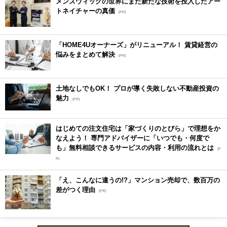
メンズウィッグの世界にまた新たな技術を投入したアー
トネイチャーの真価
[PR]
「HOME4Uオーナーズ」がリニューアル！ 賃貸経営の
悩みをまとめて解決
[PR]
土地なしでもOK！ プロが導く失敗しない不動産投資の
魅力
[PR]
はじめての注文住宅は「家づくりのとびら」で理想をか
なえよう！ 専門アドバイザーに「いつでも・何度で
も」無料相談できるサービスの内容・利用の流れとは
[P
R]
「え、こんなに違うの!?」マンション売却で、数百万の
差がつく理由
[PR]