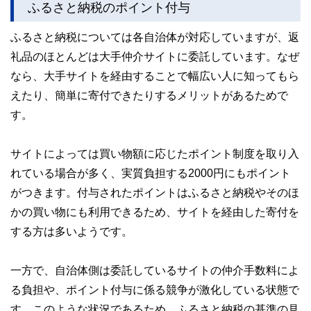
ふるさと納税のポイント付与
執筆者・監修者による執筆体制を築くことで、内容のわかり
やすさはもちろんのこと、読み応えのあるコンテンツと確か
ふるさと納税については各自治体が対応していますが、返
な情報発信を実現しています。
礼品のほとんどは大手仲介サイトに委託しています。なぜ
私たちは、快適でより良い生活のアイデアを提供するお金の
コンシェルジュを目指します。
なら、大手サイトを経由することで幅広い人に知ってもら
えたり、簡単に寄付できたりするメリットがあるためで
す。
サイトによっては買い物額に応じたポイント制度を取り入
れている場合が多く、実質負担する2000円にもポイント
がつきます。付与されたポイントはふるさと納税やそのほ
かの買い物にも利用できるため、サイトを経由した寄付を
する方は多いようです。
一方で、自治体側は委託しているサイトの仲介手数料によ
る負担や、ポイント付与に係る競争が激化している状態で
す。このような状況であるため、ふるさと納税の基準の見