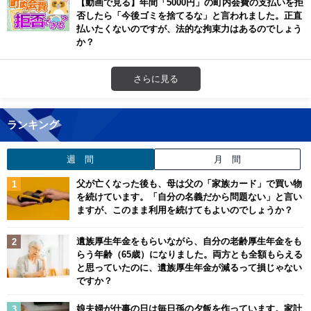
【動画で見る】年間「5000円」の町内会費の支払いを拒
否したら「今後ゴミを捨てるな」と言われました。正直
払いたくないのですが、法的な拘束力はあるのでしょう
か？
さらに見る
ランキング
週 間
月 間
父が亡くなった後も、母は父の「家族カード」で買い物
を続けています。「自分の名義だから問題ない」と言い
ますが、このまま利用を続けてもよいのでしょうか？
遺族厚生年金をもらいながら、自分の老齢厚生年金をも
らう年齢（65歳）になりました。両方とも全額もらえる
と思っていたのに、遺族厚生年金が減るって損じゃない
ですか？
娘夫婦が仕事の日は毎日孫の夕飯を作っています。家計