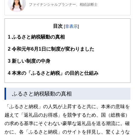
ファイナンシャルプランナー、相続診断士
公的保険アドバイザー／確定拠出年金相談ねっと認定FP
岡野あつこ師事®上級プロ夫婦問題カウンセラー
目次
大手流通業界系のファッションビジネスを12年経験。ビジネ
[
非表示
]
スの面白さを体感するが、結婚を機に退職。その後夫の仕事
1
ふるさと納税騒動の真相
（整体）で、主にマネージメント・経営等、裏方を担当。マ
スコミでも話題となり、忙しい日々過ごす。しかし、20年後
に離婚。長い間従事した「からだ系ビジネス」では資格を有
2
令和元年6月1日に制度が変わりました
しておらず『資格の大切さ』を実感し『人生のやり直し』を
決意。自らの経験を活かした夫婦問題カウンセラーの資格を
3
新しい制度の中身
目指す中「離婚後の女性が自立する難しさ」を目のあたりに
する。また自らの財産分与の運用の未熟さの反省もあり研究
4
本来の「ふるさと納税」の目的と仕組み
する中に、FPの仕事と出会う。『からだと心とお金』の幸
せは三つ巴。からだと心の癒しや健康法は巷に情報が充実し
身近なのに、なぜお金や資産の事はこんなに解りづらいのだ
ろう？特に女性には敷居が高い現実。「もっとやさしく、わ
ふるさと納税騒動の真相
かりやすくお金や資産の提案がしたい」という想いから、
FPの資格を取得。第二の成人式、40歳を迎えたことを機に
「ふるさと納税」の人気が上昇すると共に、本来の意味を
女性が資産運用について学び直す提案業務を行っている。
※確定拠出年金相談ねっと
越えて「返礼品のお得感」を競争するため、国（総務省）
https://wiselife.biz/fp/mterakado/
の求める基準にそぐわない豪華な返礼品を送る潮流に。確
女性のための電話相談『ボイスマルシェ』
https://www.voicemarche.jp/advisers/781
かに、各「ふるさと納税」のサイトを拝見し、驚くような