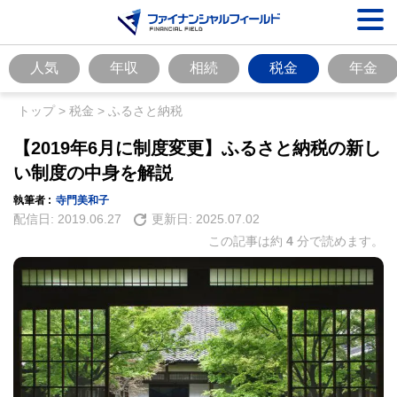
人気
年収
相続
税金
年金
トップ
>
税金
>
ふるさと納税
【2019年6月に制度変更】ふるさと納税の新し
い制度の中身を解説
執筆者 :
寺門美和子
配信日:
2019.06.27
更新日:
2025.07.02
この記事は約
4
分で読めます。