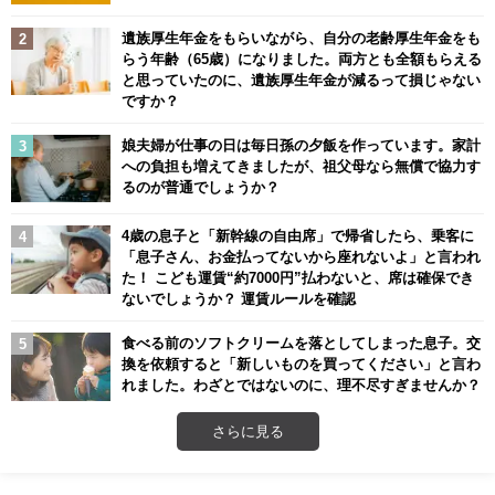
遺族厚生年金をもらいながら、自分の老齢厚生年金をも
らう年齢（65歳）になりました。両方とも全額もらえる
と思っていたのに、遺族厚生年金が減るって損じゃない
ですか？
娘夫婦が仕事の日は毎日孫の夕飯を作っています。家計
への負担も増えてきましたが、祖父母なら無償で協力す
るのが普通でしょうか？
4歳の息子と「新幹線の自由席」で帰省したら、乗客に
「息子さん、お金払ってないから座れないよ」と言われ
た！ こども運賃“約7000円”払わないと、席は確保でき
ないでしょうか？ 運賃ルールを確認
食べる前のソフトクリームを落としてしまった息子。交
換を依頼すると「新しいものを買ってください」と言わ
れました。わざとではないのに、理不尽すぎませんか？
さらに見る