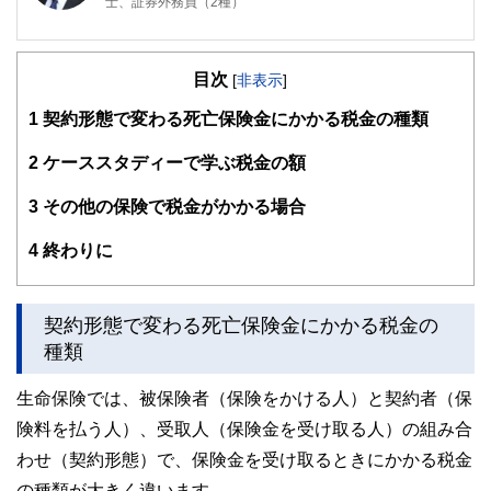
士、証券外務員（2種）
早稲田大学大学院を卒業して精密機器メーカーに勤務。50歳
を過ぎて勤務先のセカンドライフ研修を受講。これをきっか
目次
けにお金の知識が身についてない自分に気付き、在職中にフ
[
非表示
]
ァイナンシャルプランナーの資格を取得。30年間勤務した会
1
契約形態で変わる死亡保険金にかかる税金の種類
社を早期退職してFPとして独立。「お金の知識が重要であ
ることを多くの人に伝え、お金で損をしない少しでも得する
知識を広めよう」という使命感から、実務家のファイナンシ
2
ケーススタディーで学ぶ税金の額
ャルプランナーとして活動中。現在は年間数十件を越す大手
企業の労働組合員向けセミナー、およびライフプランを中心
3
その他の保険で税金がかかる場合
とした個別相談で多くのクライアントに貢献している。
4
終わりに
契約形態で変わる死亡保険金にかかる税金の
種類
生命保険では、被保険者（保険をかける人）と契約者（保
険料を払う人）、受取人（保険金を受け取る人）の組み合
わせ（契約形態）で、保険金を受け取るときにかかる税金
の種類が大きく違います。