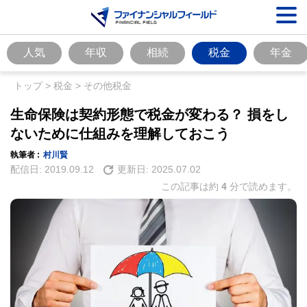
人気
年収
相続
税金
年金
トップ
>
税金
>
その他税金
生命保険は契約形態で税金が変わる？ 損をし
ないために仕組みを理解しておこう
執筆者 :
村川賢
配信日:
2019.09.12
更新日:
2025.07.02
この記事は約
4
分で読めます。